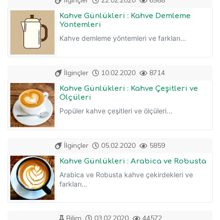
İlginçler
22.02.2020
6988
Kahve Günlükleri : Kahve Demleme
Yöntemleri
Kahve demleme yöntemleri ve farkları...
İlginçler
10.02.2020
8714
Kahve Günlükleri : Kahve Çeşitleri ve
Ölçüleri
Popüler kahve çeşitleri ve ölçüleri...
İlginçler
05.02.2020
5859
Kahve Günlükleri : Arabica ve Robusta
Arabica ve Robusta kahve çekirdekleri ve
farkları...
Bilim
03.02.2020
44572