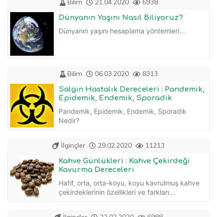
Bilim
21.04.2020
6938
Dünyanın Yaşını Nasıl Biliyoruz?
Dünyanın yaşını hesaplama yöntemleri...
Bilim
06.03.2020
8313
Salgın Hastalık Dereceleri : Pandemik,
Epidemik, Endemik, Sporadik
Pandemik, Epidemik, Endemik, Sporadik
Nedir?
İlginçler
29.02.2020
11213
Kahve Günlükleri : Kahve Çekirdeği
Kavurma Dereceleri
Hafif, orta, orta-koyu, koyu kavrulmuş kahve
çekirdeklerinin özellikleri ve farkları...