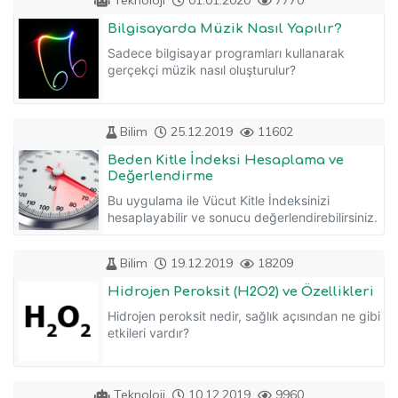
Teknoloji
01.01.2020
7770
Bilgisayarda Müzik Nasıl Yapılır?
Sadece bilgisayar programları kullanarak
gerçekçi müzik nasıl oluşturulur?
Bilim
25.12.2019
11602
Beden Kitle İndeksi Hesaplama ve
Değerlendirme
Bu uygulama ile Vücut Kitle İndeksinizi
hesaplayabilir ve sonucu değerlendirebilirsiniz.
Bilim
19.12.2019
18209
Hidrojen Peroksit (H2O2) ve Özellikleri
Hidrojen peroksit nedir, sağlık açısından ne gibi
etkileri vardır?
Teknoloji
10.12.2019
9960