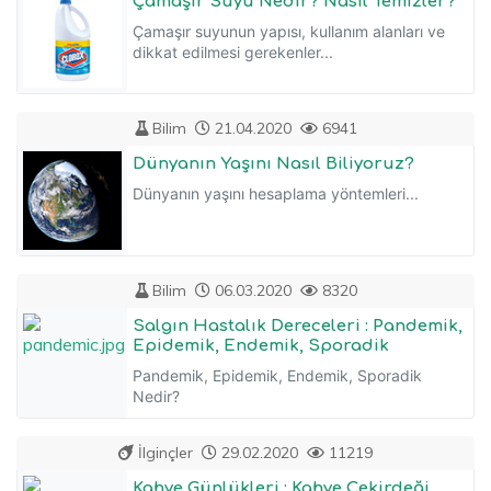
Çamaşır Suyu Nedir? Nasıl Temizler?
Çamaşır suyunun yapısı, kullanım alanları ve
dikkat edilmesi gerekenler...
Bilim
21.04.2020
6941
Dünyanın Yaşını Nasıl Biliyoruz?
Dünyanın yaşını hesaplama yöntemleri...
Bilim
06.03.2020
8320
Salgın Hastalık Dereceleri : Pandemik,
Epidemik, Endemik, Sporadik
Pandemik, Epidemik, Endemik, Sporadik
Nedir?
İlginçler
29.02.2020
11219
Kahve Günlükleri : Kahve Çekirdeği