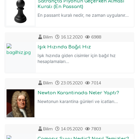
Satrançta Piyonun Geçerken Alması
Kuralı (En Passant)
En passant kuralı nedir, ne zaman uygulanır...
Bilim
16.12.2020
6988
Işık Hızında Bağıl Hız
Işık hızında giden cisimler için bağıl hız
hesaplamaları...
Bilim
23.05.2020
7014
Newton Karantinada Neler Yaptı?
Newtonun karantina günleri ve icatları...
Bilim
14.05.2020
7803
Çamaşır Suyu Nedir? Nasıl Temizler?