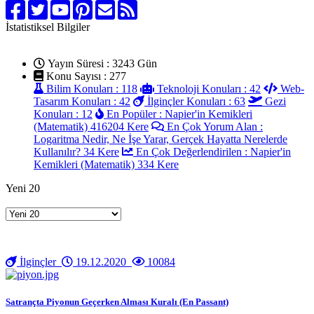
İstatistiksel Bilgiler
Yayın Süresi : 3243 Gün
Konu Sayısı : 277
Bilim Konuları : 118
Teknoloji Konuları : 42
Web-
Tasarım Konuları : 42
İlginçler Konuları : 63
Gezi
Konuları : 12
En Popüler : Napier'in Kemikleri
(Matematik) 416204 Kere
En Çok Yorum Alan :
Logaritma Nedir, Ne İşe Yarar, Gerçek Hayatta Nerelerde
Kullanılır? 34 Kere
En Çok Değerlendirilen : Napier'in
Kemikleri (Matematik) 334 Kere
Yeni 20
İlginçler
19.12.2020
10084
Satrançta Piyonun Geçerken Alması Kuralı (En Passant)