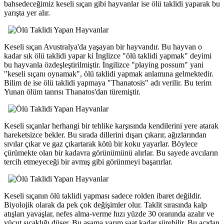
bahsedeceğimiz keseli sıçan gibi hayvanlar ise ölü taklidi yaparak bu
yarışta yer alır.
Keseli sıçan Avustralya'da yaşayan bir hayvandır. Bu hayvan o
kadar sık ölü taklidi yapar ki İnglizce "ölü taklidi yapmak" deyimi
bu hayvanla özdeşleştirilmiştir. İngilizce "playing possum" yani
"keseli sıçanı oynamak", ölü taklidi yapmak anlamına gelmektedir.
Bilim de ise ölü taklidi yapmaya "Thanatosis" adı verilir. Bu terim
Yunan ölüm tanrısı Thanatos'dan türemiştir.
Keseli sıçanlar herhangi bir tehlike karşısında kendilerini yere atarak
hareketsizce bekler. Bu sırada dillerini dışarı çıkarır, ağızlarından
sıvılar çıkar ve gaz çıkartarak kötü bir koku yayarlar. Böylece
çürümekte olan bir kadavra görünümünü alırlar. Bu sayede avcıların
tercih etmeyeceği bir avmış gibi görünmeyi başarırlar.
Keseli sıçanın ölü taklidi yapması sadece rolden ibaret değildir.
Biyolojik olarak da pek çok değişimler olur. Taklit sırasında kalp
atışları yavaşlar, nefes alma-verme hızı yüzde 30 oranında azalır ve
vücut sıcaklığı düşer. Bu aşama yarım saat kadar sürebilir. Bu açıdan