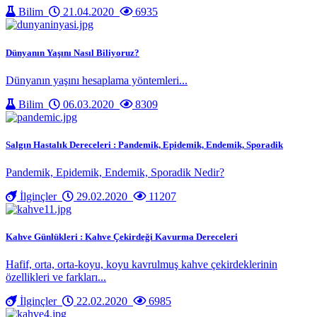
Bilim
21.04.2020
6935
Dünyanın Yaşını Nasıl Biliyoruz?
Dünyanın yaşını hesaplama yöntemleri...
Bilim
06.03.2020
8309
Salgın Hastalık Dereceleri : Pandemik, Epidemik, Endemik, Sporadik
Pandemik, Epidemik, Endemik, Sporadik Nedir?
İlginçler
29.02.2020
11207
Kahve Günlükleri : Kahve Çekirdeği Kavurma Dereceleri
Hafif, orta, orta-koyu, koyu kavrulmuş kahve çekirdeklerinin
özellikleri ve farkları...
İlginçler
22.02.2020
6985