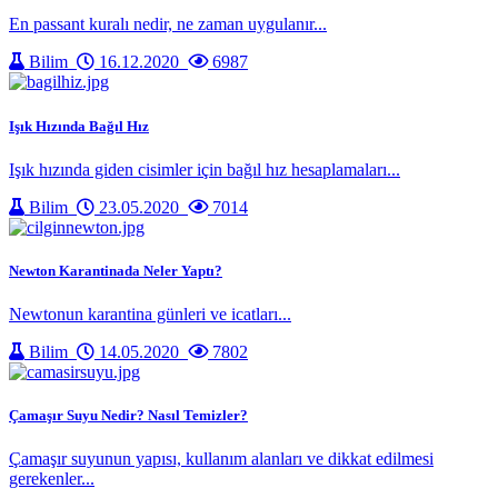
En passant kuralı nedir, ne zaman uygulanır...
Bilim
16.12.2020
6987
Işık Hızında Bağıl Hız
Işık hızında giden cisimler için bağıl hız hesaplamaları...
Bilim
23.05.2020
7014
Newton Karantinada Neler Yaptı?
Newtonun karantina günleri ve icatları...
Bilim
14.05.2020
7802
Çamaşır Suyu Nedir? Nasıl Temizler?
Çamaşır suyunun yapısı, kullanım alanları ve dikkat edilmesi
gerekenler...