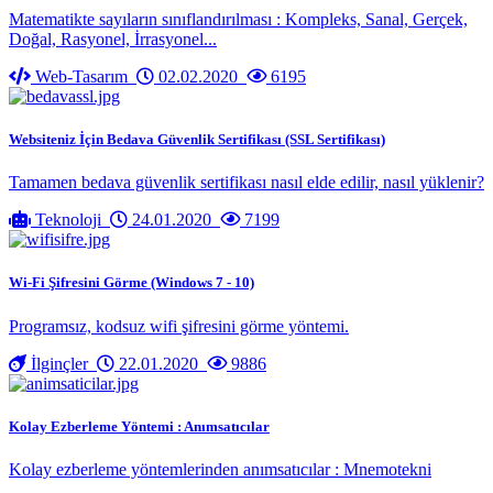
Matematikte sayıların sınıflandırılması : Kompleks, Sanal, Gerçek,
Doğal, Rasyonel, İrrasyonel...
Web-Tasarım
02.02.2020
6195
Websiteniz İçin Bedava Güvenlik Sertifikası (SSL Sertifikası)
Tamamen bedava güvenlik sertifikası nasıl elde edilir, nasıl yüklenir?
Teknoloji
24.01.2020
7199
Wi-Fi Şifresini Görme (Windows 7 - 10)
Programsız, kodsuz wifi şifresini görme yöntemi.
İlginçler
22.01.2020
9886
Kolay Ezberleme Yöntemi : Anımsatıcılar
Kolay ezberleme yöntemlerinden anımsatıcılar : Mnemotekni