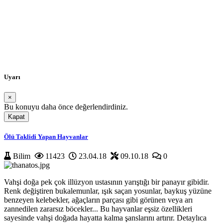
Uyarı
×
Bu konuyu daha önce değerlendirdiniz.
Kapat
Yükleniyor...
Ölü Taklidi Yapan Hayvanlar
Bilim
11423
23.04.18
09.10.18
0
Vahşi doğa pek çok illüzyon ustasının yarıştığı bir panayır gibidir.
Renk değiştiren bukalemunlar, ışık saçan yosunlar, baykuş yüzüne
benzeyen kelebekler, ağaçların parçası gibi görünen veya arı
zannedilen zararsız böcekler... Bu hayvanlar eşsiz özellikleri
sayesinde vahşi doğada hayatta kalma şanslarını artırır. Detaylıca