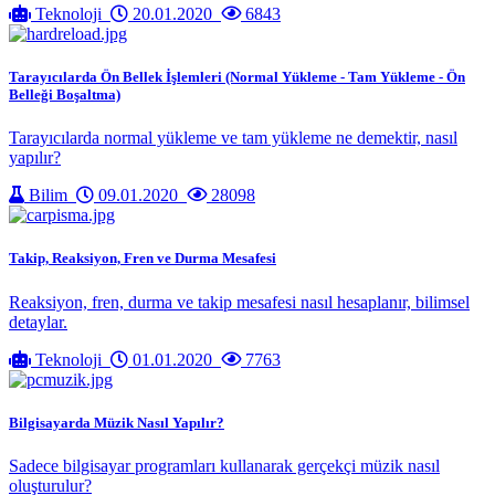
Teknoloji
20.01.2020
6843
Tarayıcılarda Ön Bellek İşlemleri (Normal Yükleme - Tam Yükleme - Ön
Belleği Boşaltma)
Tarayıcılarda normal yükleme ve tam yükleme ne demektir, nasıl
yapılır?
Bilim
09.01.2020
28098
Takip, Reaksiyon, Fren ve Durma Mesafesi
Reaksiyon, fren, durma ve takip mesafesi nasıl hesaplanır, bilimsel
detaylar.
Teknoloji
01.01.2020
7763
Bilgisayarda Müzik Nasıl Yapılır?
Sadece bilgisayar programları kullanarak gerçekçi müzik nasıl
oluşturulur?