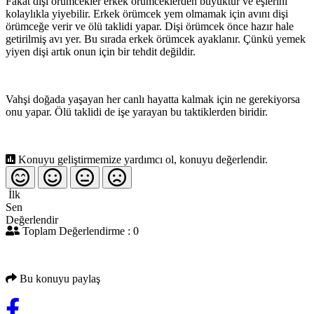
Fakat dişi örümcekler erkek örümceklerden büyüktür ve eşlerini
kolaylıkla yiyebilir. Erkek örümcek yem olmamak için avını dişi
örümceğe verir ve ölü taklidi yapar. Dişi örümcek önce hazır hale
getirilmiş avı yer. Bu sırada erkek örümcek ayaklanır. Çünkü yemek
yiyen dişi artık onun için bir tehdit değildir.
Vahşi doğada yaşayan her canlı hayatta kalmak için ne gerekiyorsa
onu yapar. Ölü taklidi de işe yarayan bu taktiklerden biridir.
Konuyu geliştirmemize yardımcı ol, konuyu değerlendir.
İlk
Sen
Değerlendir
Toplam Değerlendirme : 0
Bu konuyu paylaş