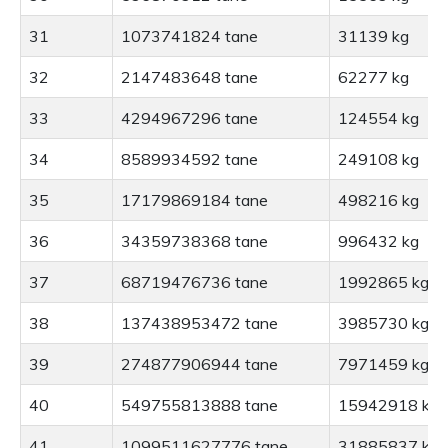
31
1073741824 tane
31139 kg
32
2147483648 tane
62277 kg
33
4294967296 tane
124554 kg
34
8589934592 tane
249108 kg
35
17179869184 tane
498216 kg
36
34359738368 tane
996432 kg
37
68719476736 tane
1992865 kg
38
137438953472 tane
3985730 kg
39
274877906944 tane
7971459 kg
40
549755813888 tane
15942918 kg
41
1099511627776 tane
31885837 kg