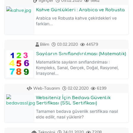
İlginçler
05.02.2020
5862
Kahve Günlükleri : Arabica ve Robusta
Arabica ve Robusta kahve çekirdekleri ve
farkları...
Bilim
03.02.2020
44579
Sayıların Sınıflandırılması (Matematik)
Matematikte sayıların sınıflandırılması :
Kompleks, Sanal, Gerçek, Doğal, Rasyonel,
İrrasyonel...
Web-Tasarım
02.02.2020
6199
Websiteniz İçin Bedava Güvenlik
Sertifikası (SSL Sertifikası)
Tamamen bedava güvenlik sertifikası nasıl
elde edilir, nasıl yüklenir?
Teknoloji
24.01.2020
7208