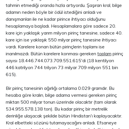
tahmin etmediği oranda hızla artıyordu. Şaşıran kral, bilge
adamın neden böyle bir ödül istediğini anladı ve
danışmanları ile ne kadar pirince ihtiyacı olduğunu
hesaplamaya başladı. Hesaplamalara göre sadece 20.
kare için yaklaşık yarım milyon pirinç tanesine, sadece 40.
kare için ise yaklaşık 550 milyar pirinç tanesine ihtiyacı
vardı. Karelere konan bütün pirinçlerin toplamı ise
inanılmazdı. Bütün karelere konması gereken
toplam
pirinç
sayısı 18.446.744.073.709.551.615'di (18 kentilyon
446 katrilyon 744 trilyon 73 milyar 709 milyon 551 bin
615).
Bir pirinç tanesinin ağırlığı ortalama 0.029 gramdır. Bu
hesaba göre kralın, bilge adama vermesi gereken pirinç
miktarı 500 milyar tonun üzerinde olacaktır (tam olarak
534.955.578.138 ton). Bu kadar pirinç bir metrelik
derinliğe ulaşacak şekilde bütün Hindistan'ı kaplayacaktır.
Kral elbetteki sözünü tutamayacağını anladı. Efsaneye