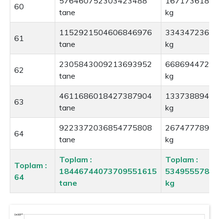
576460752303423488
16717361816
60
tane
kg
1152921504606846976
33434723633
61
tane
kg
2305843009213693952
66869447267
62
tane
kg
4611686018427387904
13373889453
63
tane
kg
9223372036854775808
26747778906
64
tane
kg
Toplam :
Toplam :
Toplam :
18446744073709551615
53495557813
64
tane
kg