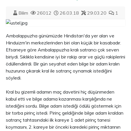
Bilim
26012
26.03.18
29.03.20
1
Ambalappuzha günümüzde Hindistan'da yer alan ve
Hinduizm'in merkezlerinden biri olan küçük bir kasabadır.
Efsaneye göre Ambalappuzha kralı satrancı çok seven
biriydi. Sıklıkla kendisine iyi bir rakip arar ve güçlü rakiplerini
ödüllendirirdi. Bir gün seyahat eden bilge bir adam kralın
huzuruna çıkarak kral ile satranç oynamak istediğini
söyledi.
Kral bu gizemli adamın maç davetini hiç düşünmeden
kabul etti ve bilge adama kazanması karşılığında ne
istediğini sordu. Bilge adam istediği ödülü göstermek için
bir torba pirinç istedi. Pirinç geldiğinde bilge adam kraldan
satranç tahtasındaki ilk kareye 1 adet pirinç tanesi
koymasını, 2. kareye bir önceki karedeki pirinç miktarının