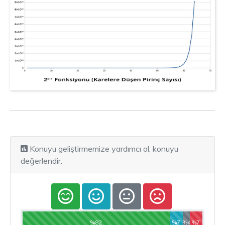
Konuyu geliştirmemize yardımcı ol, konuyu
değerlendir.
%82
%7
%4
%7