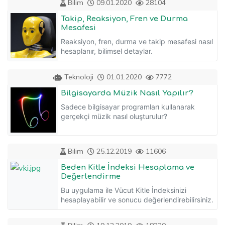
Bilim
09.01.2020
28104
Takip, Reaksiyon, Fren ve Durma
Mesafesi
Reaksiyon, fren, durma ve takip mesafesi nasıl
hesaplanır, bilimsel detaylar.
Teknoloji
01.01.2020
7772
Bilgisayarda Müzik Nasıl Yapılır?
Sadece bilgisayar programları kullanarak
gerçekçi müzik nasıl oluşturulur?
Bilim
25.12.2019
11606
Beden Kitle İndeksi Hesaplama ve
Değerlendirme
Bu uygulama ile Vücut Kitle İndeksinizi
hesaplayabilir ve sonucu değerlendirebilirsiniz.