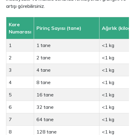
artışı görebilirsiniz.
Kare
Pirinç Sayısı (tane)
Ağırlık (kilog
Numarası
1
1 tane
<1 kg
2
2 tane
<1 kg
3
4 tane
<1 kg
4
8 tane
<1 kg
5
16 tane
<1 kg
6
32 tane
<1 kg
7
64 tane
<1 kg
8
128 tane
<1 kg