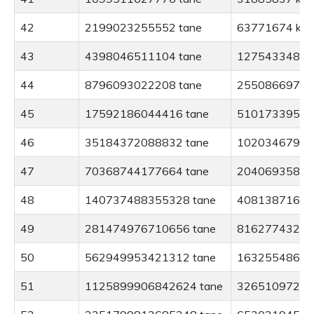
42
2199023255552 tane
63771674 kg
43
4398046511104 tane
127543348 k
44
8796093022208 tane
255086697 k
45
17592186044416 tane
510173395 k
46
35184372088832 tane
1020346790 
47
70368744177664 tane
2040693581 
48
140737488355328 tane
4081387162 
49
281474976710656 tane
8162774324 
50
562949953421312 tane
16325548649
51
1125899906842624 tane
32651097298