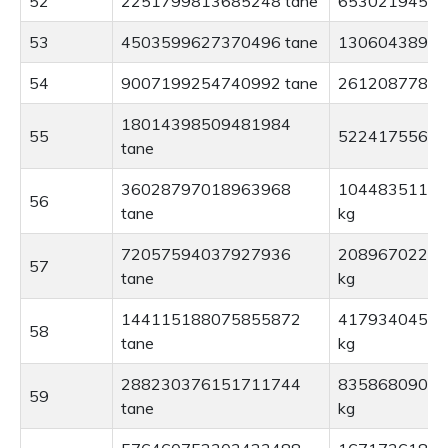
52
2251799813685248 tane
65302194596
53
4503599627370496 tane
13060438919
54
9007199254740992 tane
26120877838
18014398509481984
55
52241755677
tane
36028797018963968
10448351135
56
tane
kg
72057594037927936
20896702270
57
tane
kg
144115188075855872
41793404541
58
tane
kg
288230376151711744
83586809083
59
tane
kg