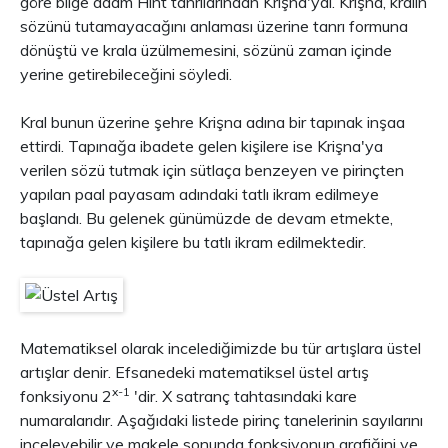
göre bilge adam Hint tanrılarından Krişna'ydı. Krişna, kralın
sözünü tutamayacağını anlaması üzerine tanrı formuna
dönüştü ve krala üzülmemesini, sözünü zaman içinde
yerine getirebileceğini söyledi.
Kral bunun üzerine şehre Krişna adına bir tapınak inşaa
ettirdi. Tapınağa ibadete gelen kişilere ise Krişna'ya
verilen sözü tutmak için sütlaça benzeyen ve pirinçten
yapılan paal payasam adındaki tatlı ikram edilmeye
başlandı. Bu gelenek günümüzde de devam etmekte,
tapınağa gelen kişilere bu tatlı ikram edilmektedir.
Matematiksel olarak incelediğimizde bu tür artışlara üstel
artışlar denir. Efsanedeki matematiksel üstel artış
x-1
fonksiyonu 2
'dir. X satranç tahtasındaki kare
numaralarıdır. Aşağıdaki listede pirinç tanelerinin sayılarını
inceleyebilir ve makele sonunda fonksiyonun grafiğini ve