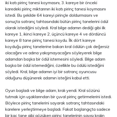
iki katı pirinç tanesi koymasını, 3. kareye bir önceki
karedeki pirinç miktarının iki katı pirinç tanesi koymasını
istedi. Bu şekilde 64 kareyi pirinçle doldurmasını ve
sonuçta satranç tahtasındaki bütün pirinç tanelerini ödül
olarak istediğini söyledi. Kral bilge adamın dediği gibi ilk
kareye 1, ikinci kareye 2, üçüncü kareye 4 ve dördüncü
kareye 8 tane pirinç tanesi koydu. İlk dört kareye
koyduğu pirinç tanelerine bakan kral ödülün çok değersiz
olacağını ve adına yakışmayacağını söyleyerek bilge
adamdan başka bir ödül istemesini söyledi. Bilge adam
başka bir ödül istemediğini, özellikle bu ödülü istediğini
söyledi. Kral, bilge adamın iyi bir satranç oyuncusu
olduğunu düşünerek adamın isteğini kabul etti.
Oyun başladı ve bilge adam, kralı yendi. Kral sözünü
tutmak için uşaklarından bir çuval pirinç getirmelerini istedi.
Böylece pirinç tanelerini sayarak satranç tahtasındaki
karelere yerleştirmeye başladı. Fakat başlangıçta sadece
bir kaç tane gibi gözüken pirinç tanelerinin sayısı kralın