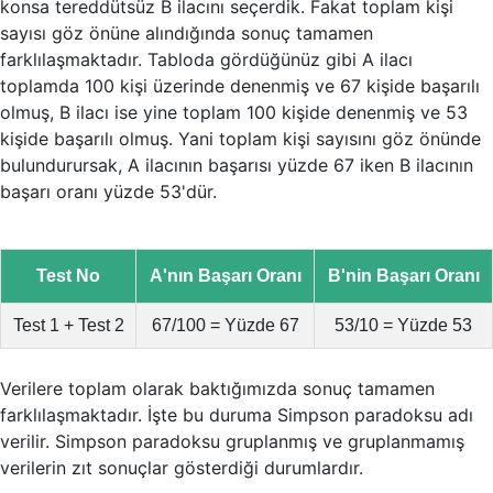
konsa tereddütsüz B ilacını seçerdik. Fakat toplam kişi
sayısı göz önüne alındığında sonuç tamamen
farklılaşmaktadır. Tabloda gördüğünüz gibi A ilacı
toplamda 100 kişi üzerinde denenmiş ve 67 kişide başarılı
olmuş, B ilacı ise yine toplam 100 kişide denenmiş ve 53
kişide başarılı olmuş. Yani toplam kişi sayısını göz önünde
bulundurursak, A ilacının başarısı yüzde 67 iken B ilacının
başarı oranı yüzde 53'dür.
Test No
A'nın Başarı Oranı
B'nin Başarı Oranı
Test 1 + Test 2
67/100 = Yüzde 67
53/10 = Yüzde 53
Verilere toplam olarak baktığımızda sonuç tamamen
farklılaşmaktadır. İşte bu duruma Simpson paradoksu adı
verilir. Simpson paradoksu gruplanmış ve gruplanmamış
verilerin zıt sonuçlar gösterdiği durumlardır.