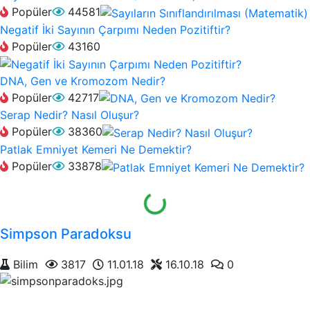
Popüler
44581
Negatif İki Sayının Çarpımı Neden Pozitiftir?
Popüler
43160
DNA, Gen ve Kromozom Nedir?
Popüler
42717
Serap Nedir? Nasıl Oluşur?
Popüler
38360
Patlak Emniyet Kemeri Ne Demektir?
Yükleniyor...
Popüler
33878
Simpson Paradoksu
Bilim
3817
11.01.18
16.10.18
0