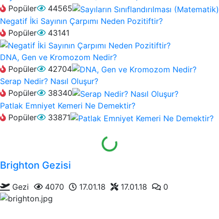
Popüler
44565
Negatif İki Sayının Çarpımı Neden Pozitiftir?
Popüler
43141
DNA, Gen ve Kromozom Nedir?
Popüler
42704
Serap Nedir? Nasıl Oluşur?
Popüler
38340
Patlak Emniyet Kemeri Ne Demektir?
Yükleniyor...
Popüler
33871
Brighton Gezisi
Gezi
4070
17.01.18
17.01.18
0