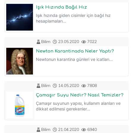
Işık Hızında Bağıl Hız
Işık hızında giden cisimler için bağıl hız
hesaplamaları...
Bilim
23.05.2020
7022
Newton Karantinada Neler Yaptı?
Newtonun karantina günleri ve icatları...
Bilim
14.05.2020
7808
Çamaşır Suyu Nedir? Nasıl Temizler?
Çamaşır suyunun yapısı, kullanım alanları ve
dikkat edilmesi gerekenler...
Bilim
21.04.2020
6940