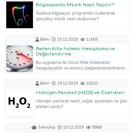
Bilgisayarda Müzik Nasıl Yapılır?
Sadece bilgisayar programları kullanarak
gerçekçi müzik nasıl oluşturulur?
Bilim
25.12.2019
11605
Beden Kitle İndeksi Hesaplama ve
Değerlendirme
Bu uygulama ile Vücut Kitle İndeksinizi
hesaplayabilir ve sonucu değerlendirebilirsiniz.
Bilim
19.12.2019
18220
Hidrojen Peroksit (H2O2) ve Özellikleri
Hidrojen peroksit nedir, sağlık açısından ne gibi
etkileri vardır?
Teknoloji
10.12.2019
9968