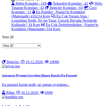
Bilim Konuları : 118
Teknoloji Konuları : 42
Web-
Tasarım Konuları : 42
İlginçler Konuları : 63
Gezi
Konuları : 12
En Popüler : Napier'in Kemikleri
(Matematik) 416214 Kere
En Çok Yorum Alan :
Logaritma Nedir, Ne İşe Yarar, Gerçek Hayatta Nerelerde
Kullanılır? 34 Kere
En Çok Değerlendirilen : Napier'in
Kemikleri (Matematik) 334 Kere
Yeni 20
İlginçler
19.12.2020
10090
Satrançta Piyonun Geçerken Alması Kuralı (En Passant)
En passant kuralı nedir, ne zaman uygulanır...
Bilim
16.12.2020
6990