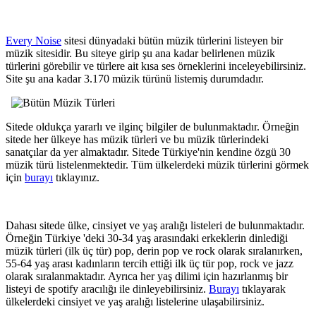
Every Noise
sitesi dünyadaki bütün müzik türlerini listeyen bir
müzik sitesidir. Bu siteye girip şu ana kadar belirlenen müzik
türlerini görebilir ve türlere ait kısa ses örneklerini inceleyebilirsiniz.
Site şu ana kadar
3.170
müzik türünü listemiş durumdadır.
Sitede oldukça yararlı ve ilginç bilgiler de bulunmaktadır. Örneğin
sitede her ülkeye has müzik türleri ve bu müzik türlerindeki
sanatçılar da yer almaktadır. Sitede Türkiye'nin kendine özgü 30
müzik türü listelenmektedir. Tüm ülkelerdeki müzik türlerini görmek
için
burayı
tıklayınız.
Dahası sitede ülke, cinsiyet ve yaş aralığı listeleri de bulunmaktadır.
Örneğin Türkiye 'deki 30-34 yaş arasındaki erkeklerin dinlediği
müzik türleri (ilk üç tür) pop, derin pop ve rock olarak sıralanırken,
55-64 yaş arası kadınların tercih ettiği ilk üç tür pop, rock ve jazz
olarak sıralanmaktadır. Ayrıca her yaş dilimi için hazırlanmış bir
listeyi de spotify aracılığı ile dinleyebilirsiniz.
Burayı
tıklayarak
ülkelerdeki cinsiyet ve yaş aralığı listelerine ulaşabilirsiniz.