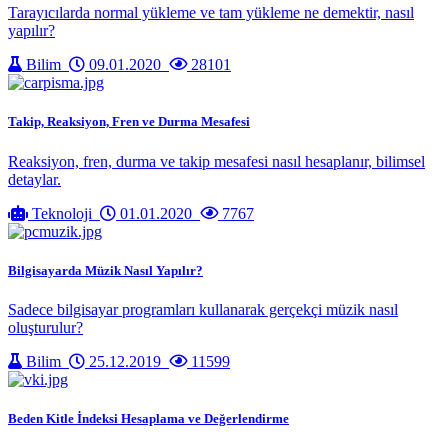
Tarayıcılarda normal yükleme ve tam yükleme ne demektir, nasıl
yapılır?
Bilim
09.01.2020
28101
Takip, Reaksiyon, Fren ve Durma Mesafesi
Reaksiyon, fren, durma ve takip mesafesi nasıl hesaplanır, bilimsel
detaylar.
Teknoloji
01.01.2020
7767
Bilgisayarda Müzik Nasıl Yapılır?
Sadece bilgisayar programları kullanarak gerçekçi müzik nasıl
oluşturulur?
Bilim
25.12.2019
11599
Beden Kitle İndeksi Hesaplama ve Değerlendirme