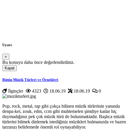
Uyarı
×
Bu konuyu daha önce değerlendirdiniz.
Kapat
Yükleniyor...
Bütün Müzik Türleri ve Örnekleri
İlginçler
4323
18.06.19
18.06.19
0
Pop, rock, metal, rap gibi çokça bilinen müzik türlerinin yanında
denpa-kei, zouk, edm, ccm gibi muhtemelen şimdiye kadar hiç
duymadığınız pek çok müzik türü de bulunmaktadır. Başlıca müzik
türlerini bilmek dinlemek istediğiniz müzikleri bulmanızda ve bazen
tarzınızı belirlemede önemli rol oynayabiliyor.