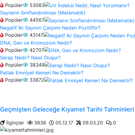
Popüler
53083
Sayıların Sınıflandırılması (Matematik)
Popüler
44567
Negatif İki Sayının Çarpımı Neden Pozitiftir?
Popüler
43147
DNA, Gen ve Kromozom Nedir?
Popüler
42707
Serap Nedir? Nasıl Oluşur?
Popüler
38349
Patlak Emniyet Kemeri Ne Demektir?
Popüler
33872
Geçmişten Geleceğe Kıyamet Tarihi Tahminleri
İlginçler
3838
05.12.17
09.03.20
0