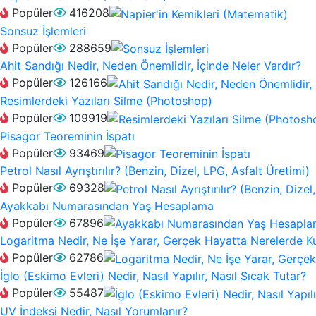
Popüler
416208
Sonsuz İşlemleri
Popüler
288659
Ahit Sandığı Nedir, Neden Önemlidir, İçinde Neler Vardır?
Popüler
126166
Resimlerdeki Yazıları Silme (Photoshop)
Popüler
109919
Pisagor Teoreminin İspatı
Popüler
93469
Petrol Nasıl Ayrıştırılır? (Benzin, Dizel, LPG, Asfalt Üretimi)
Popüler
69328
Ayakkabı Numarasından Yaş Hesaplama
Popüler
67896
Logaritma Nedir, Ne İşe Yarar, Gerçek Hayatta Nerelerde Kul
Popüler
62786
İglo (Eskimo Evleri) Nedir, Nasıl Yapılır, Nasıl Sıcak Tutar?
Popüler
55487
UV İndeksi Nedir, Nasıl Yorumlanır?