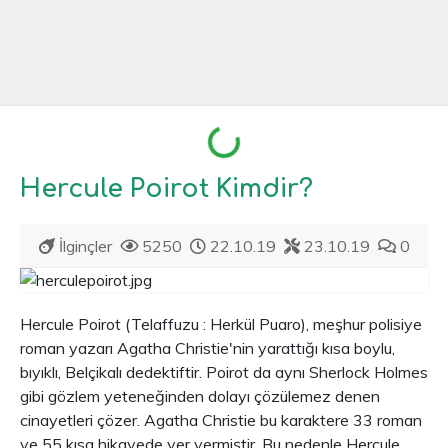
Yükleniyor...
Hercule Poirot Kimdir?
İlginçler
5250
22.10.19
23.10.19
0
Hercule Poirot (Telaffuzu : Herkül Puaro), meşhur polisiye
roman yazarı Agatha Christie'nin yarattığı kısa boylu,
bıyıklı, Belçikalı dedektiftir. Poirot da aynı Sherlock Holmes
gibi gözlem yeteneğinden dolayı çözülemez denen
cinayetleri çözer. Agatha Christie bu karaktere 33 roman
ve 55 kısa hikayede yer vermiştir. Bu nedenle Hercule