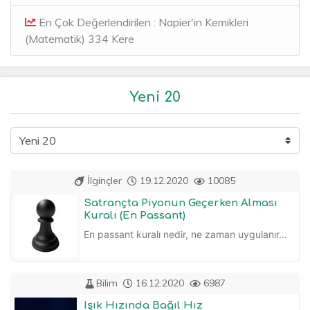
En Çok Değerlendirilen : Napier'in Kemikleri
(Matematik) 334 Kere
Yeni 20
İlginçler
19.12.2020
10085
Satrançta Piyonun Geçerken Alması
Kuralı (En Passant)
En passant kuralı nedir, ne zaman uygulanır...
Bilim
16.12.2020
6987
Işık Hızında Bağıl Hız