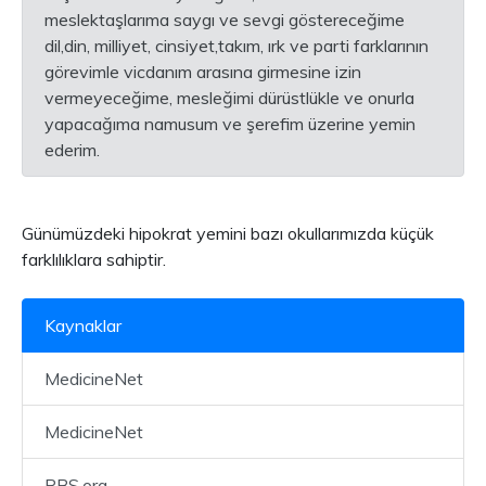
meslektaşlarıma saygı ve sevgi göstereceğime
dil,din, milliyet, cinsiyet,takım, ırk ve parti farklarının
görevimle vicdanım arasına girmesine izin
vermeyeceğime, mesleğimi dürüstlükle ve onurla
yapacağıma namusum ve şerefim üzerine yemin
ederim.
Günümüzdeki hipokrat yemini bazı okullarımızda küçük
farklılıklara sahiptir.
Kaynaklar
MedicineNet
MedicineNet
PBS.org