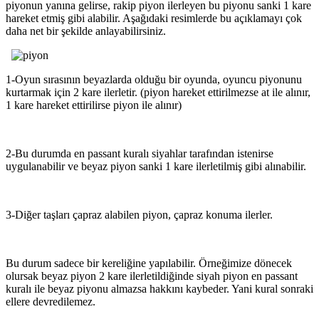
piyonun yanına gelirse, rakip piyon ilerleyen bu piyonu sanki 1 kare
hareket etmiş gibi alabilir. Aşağıdaki resimlerde bu açıklamayı çok
daha net bir şekilde anlayabilirsiniz.
1-
Oyun sırasının beyazlarda olduğu bir oyunda, oyuncu piyonunu
kurtarmak için 2 kare ilerletir. (piyon hareket ettirilmezse at ile alınır,
1 kare hareket ettirilirse piyon ile alınır)
2-
Bu durumda en passant kuralı siyahlar tarafından istenirse
uygulanabilir ve beyaz piyon sanki 1 kare ilerletilmiş gibi alınabilir.
3-
Diğer taşları çapraz alabilen piyon, çapraz konuma ilerler.
Bu durum sadece bir kereliğine yapılabilir. Örneğimize dönecek
olursak beyaz piyon 2 kare ilerletildiğinde siyah piyon en passant
kuralı ile beyaz piyonu
almazsa
hakkını kaybeder. Yani kural sonraki
ellere devredilemez.