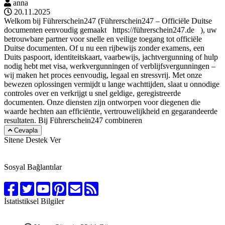
anna
20.11.2025
Welkom bij Führerschein247 (Führerschein247 – Officiële Duitse
documenten eenvoudig gemaakt https://führerschein247.de ), uw
betrouwbare partner voor snelle en veilige toegang tot officiële
Duitse documenten. Of u nu een rijbewijs zonder examens, een
Duits paspoort, identiteitskaart, vaarbewijs, jachtvergunning of hulp
nodig hebt met visa, werkvergunningen of verblijfsvergunningen –
wij maken het proces eenvoudig, legaal en stressvrij. Met onze
bewezen oplossingen vermijdt u lange wachttijden, slaat u onnodige
controles over en verkrijgt u snel geldige, geregistreerde
documenten. Onze diensten zijn ontworpen voor diegenen die
waarde hechten aan efficiëntie, vertrouwelijkheid en gegarandeerde
resultaten. Bij Führerschein247 combineren
Cevapla
Sitene Destek Ver
Sosyal Bağlantılar
İstatistiksel Bilgiler