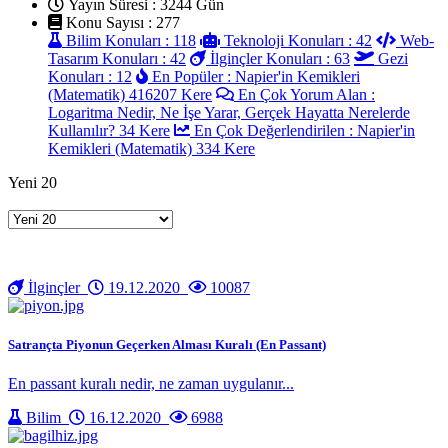
Yayın Süresi : 3244 Gün
Konu Sayısı : 277
Bilim Konuları : 118
Teknoloji Konuları : 42
Web-
Tasarım Konuları : 42
İlginçler Konuları : 63
Gezi
Konuları : 12
En Popüler : Napier'in Kemikleri
(Matematik) 416207 Kere
En Çok Yorum Alan :
Logaritma Nedir, Ne İşe Yarar, Gerçek Hayatta Nerelerde
Kullanılır? 34 Kere
En Çok Değerlendirilen : Napier'in
Kemikleri (Matematik) 334 Kere
Yeni 20
İlginçler
19.12.2020
10087
Satrançta Piyonun Geçerken Alması Kuralı (En Passant)
En passant kuralı nedir, ne zaman uygulanır...
Bilim
16.12.2020
6988