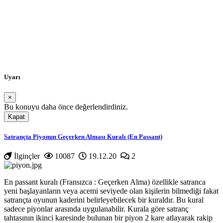
Uyarı
×
Bu konuyu daha önce değerlendirdiniz.
Kapat
Yükleniyor...
Satrançta Piyonun Geçerken Alması Kuralı (En Passant)
İlginçler
10087
19.12.20
2
En passant kuralı (Fransızca : Geçerken Alma) özellikle satranca
yeni başlayanların veya acemi seviyede olan kişilerin bilmediği fakat
satrançta oyunun kaderini belirleyebilecek bir kuraldır. Bu kural
sadece piyonlar arasında uygulanabilir. Kurala göre satranç
tahtasının ikinci karesinde bulunan bir piyon 2 kare atlayarak rakip