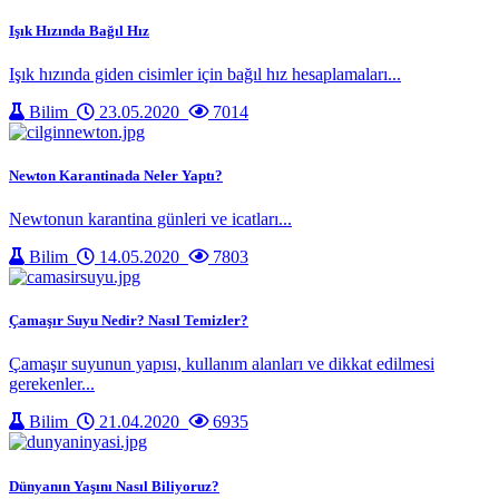
Işık Hızında Bağıl Hız
Işık hızında giden cisimler için bağıl hız hesaplamaları...
Bilim
23.05.2020
7014
Newton Karantinada Neler Yaptı?
Newtonun karantina günleri ve icatları...
Bilim
14.05.2020
7803
Çamaşır Suyu Nedir? Nasıl Temizler?
Çamaşır suyunun yapısı, kullanım alanları ve dikkat edilmesi
gerekenler...
Bilim
21.04.2020
6935
Dünyanın Yaşını Nasıl Biliyoruz?