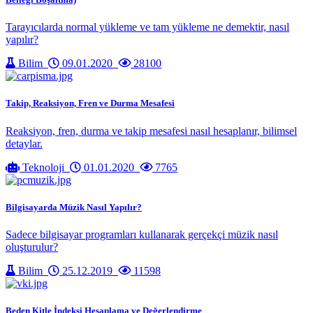
Tarayıcılarda normal yükleme ve tam yükleme ne demektir, nasıl
yapılır?
Bilim
09.01.2020
28100
Takip, Reaksiyon, Fren ve Durma Mesafesi
Reaksiyon, fren, durma ve takip mesafesi nasıl hesaplanır, bilimsel
detaylar.
Teknoloji
01.01.2020
7765
Bilgisayarda Müzik Nasıl Yapılır?
Sadece bilgisayar programları kullanarak gerçekçi müzik nasıl
oluşturulur?
Bilim
25.12.2019
11598
Beden Kitle İndeksi Hesaplama ve Değerlendirme