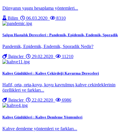
Dünyanın yaşını hesaplama yöntemleri...
Bilim
06.03.2020
8310
Salgın Hastalık Dereceleri : Pandemik, Epidemik, Endemik, Sporadik
Pandemik, Epidemik, Endemik, Sporadik Nedir?
İlginçler
29.02.2020
11210
Kahve Günlükleri : Kahve Çekirdeği Kavurma Dereceleri
Hafif, orta, orta-koyu, koyu kavrulmuş kahve çekirdeklerinin
özellikleri ve farkları...
İlginçler
22.02.2020
6986
Kahve Günlükleri : Kahve Demleme Yöntemleri
Kahve demleme yöntemleri ve farkları...