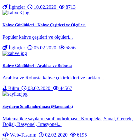
İlginçler
10.02.2020
8713
Kahve Günlükleri : Kahve Çeşitleri ve Ölçüleri
Popüler kahve çeşitleri ve ölçüleri...
İlginçler
05.02.2020
5856
Kahve Günlükleri : Arabica ve Robusta
Arabica ve Robusta kahve çekirdekleri ve farkları...
Bilim
03.02.2020
44567
Sayıların Sınıflandırılması (Matematik)
Matematikte sayıların sınıflandırılması : Kompleks, Sanal, Gerçek,
Doğal, Rasyonel, İrrasyonel...
Web-Tasarım
02.02.2020
6195