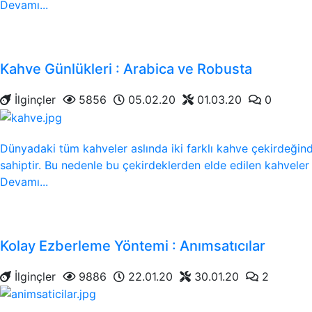
Devamı...
Kahve Günlükleri : Arabica ve Robusta
İlginçler
5856
05.02.20
01.03.20
0
Dünyadaki tüm kahveler aslında iki farklı kahve çekirdeğinde
sahiptir. Bu nedenle bu çekirdeklerden elde edilen kahveler ta
Devamı...
Kolay Ezberleme Yöntemi : Anımsatıcılar
İlginçler
9886
22.01.20
30.01.20
2