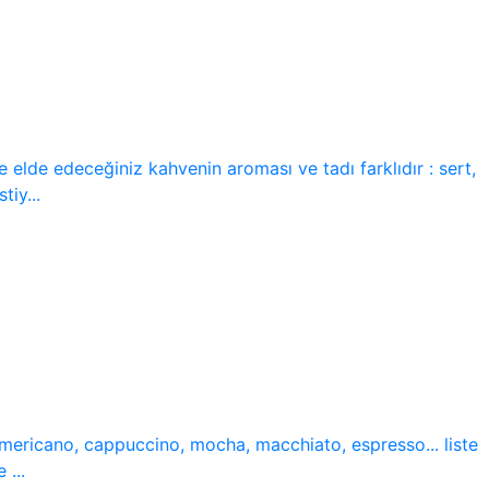
 elde edeceğiniz kahvenin aroması ve tadı farklıdır : sert,
iy...
 americano, cappuccino, mocha, macchiato, espresso... liste
 ...