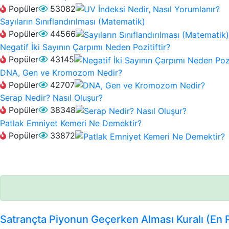
Popüler
53082
Sayıların Sınıflandırılması (Matematik)
Popüler
44566
Negatif İki Sayının Çarpımı Neden Pozitiftir?
Popüler
43145
DNA, Gen ve Kromozom Nedir?
Popüler
42707
Serap Nedir? Nasıl Oluşur?
Popüler
38348
Patlak Emniyet Kemeri Ne Demektir?
Popüler
33872
Satrançta Piyonun Geçerken Alması Kuralı (En 