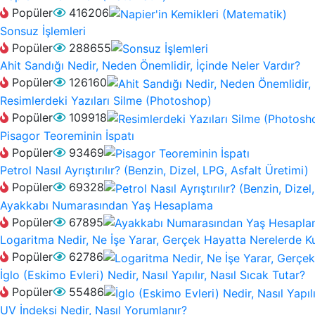
Popüler
416206
Sonsuz İşlemleri
Popüler
288655
Ahit Sandığı Nedir, Neden Önemlidir, İçinde Neler Vardır?
Popüler
126160
Resimlerdeki Yazıları Silme (Photoshop)
Popüler
109918
Pisagor Teoreminin İspatı
Popüler
93469
Petrol Nasıl Ayrıştırılır? (Benzin, Dizel, LPG, Asfalt Üretimi)
Popüler
69328
Ayakkabı Numarasından Yaş Hesaplama
Popüler
67895
Logaritma Nedir, Ne İşe Yarar, Gerçek Hayatta Nerelerde Kul
Popüler
62786
İglo (Eskimo Evleri) Nedir, Nasıl Yapılır, Nasıl Sıcak Tutar?
Popüler
55486
UV İndeksi Nedir, Nasıl Yorumlanır?