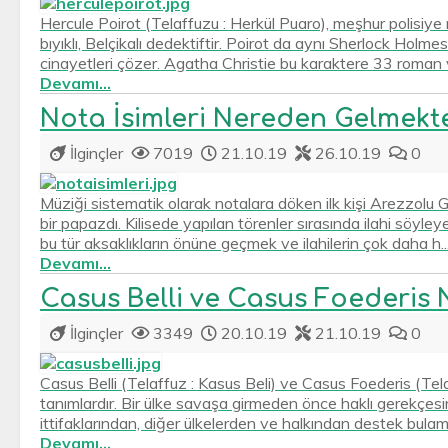
Hercule Poirot (Telaffuzu : Herkül Puaro), meşhur polisiye 
bıyıklı, Belçikalı dedektiftir. Poirot da aynı Sherlock Ho
cinayetleri çözer. Agatha Christie bu karaktere 33 roman v
Devamı...
Nota İsimleri Nereden Gelmekte
İlginçler
7019
21.10.19
26.10.19
0
Müziği sistematik olarak notalara döken ilk kişi Arezzolu 
bir papazdı. Kilisede yapılan törenler sırasında ilahi söyleyen
bu tür aksaklıkların önüne geçmek ve ilahilerin çok daha h..
Devamı...
Casus Belli ve Casus Foederis 
İlginçler
3349
20.10.19
21.10.19
0
Casus Belli (Telaffuz : Kasus Beli) ve Casus Foederis (Tela
tanımlardır. Bir ülke savaşa girmeden önce haklı gerekçes
ittifaklarından, diğer ülkelerden ve halkından destek bulam
Devamı...