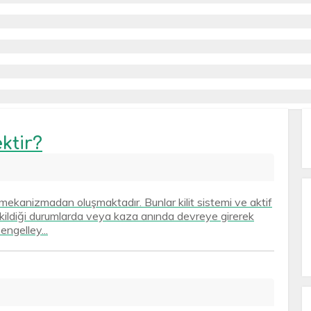
ktir?
mekanizmadan oluşmaktadır. Bunlar kilit sistemi ve aktif
 çekildiği durumlarda veya kaza anında devreye girerek
engelley...