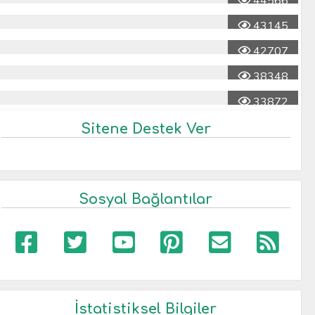
44566
43145
42707
38348
33872
Sitene Destek Ver
Sosyal Bağlantılar
İstatistiksel Bilgiler