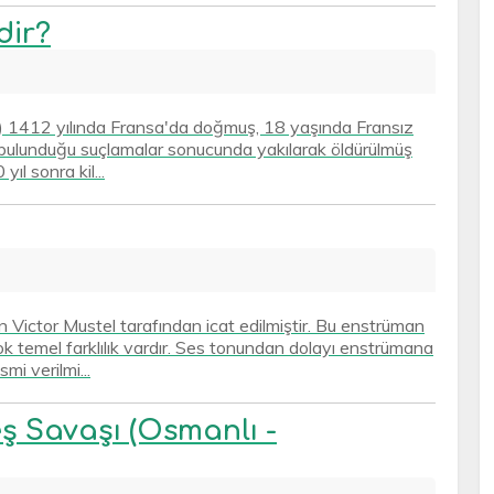
dir?
Arc) 1412 yılında Fransa'da doğmuş, 18 yaşında Fransız
a bulunduğu suçlamalar sonucunda yakılarak öldürülmüş
ıl sonra kil...
 Victor Mustel tarafından icat edilmiştir. Bu enstrüman
ok temel farklılık vardır. Ses tonundan dolayı enstrümana
i verilmi...
ş Savaşı (Osmanlı -