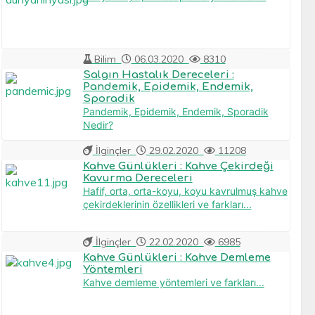
Bilim
06.03.2020
8310
Salgın Hastalık Dereceleri :
Pandemik, Epidemik, Endemik,
Sporadik
Pandemik, Epidemik, Endemik, Sporadik
Nedir?
İlginçler
29.02.2020
11208
Kahve Günlükleri : Kahve Çekirdeği
Kavurma Dereceleri
Hafif, orta, orta-koyu, koyu kavrulmuş kahve
çekirdeklerinin özellikleri ve farkları...
İlginçler
22.02.2020
6985
Kahve Günlükleri : Kahve Demleme
Yöntemleri
Kahve demleme yöntemleri ve farkları...