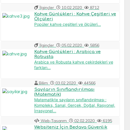
İlginçler
10.02.2020
8712
Kahve Günlükleri : Kahve Çeşitleri ve
Ölçüleri
Popüler kahve çeşitleri ve ölçüleri...
İlginçler
05.02.2020
5856
Kahve Günlükleri : Arabica ve
Robusta
Arabica ve Robusta kahve çekirdekleri ve
farkları...
Bilim
03.02.2020
44566
Sayıların Sınıflandırılması
(Matematik)
Matematikte sayıların sınıflandırılması :
Kompleks, Sanal, Gerçek, Doğal, Rasyonel,
İrrasyonel...
Web-Tasarım
02.02.2020
6195
Websiteniz İçin Bedava Güvenlik