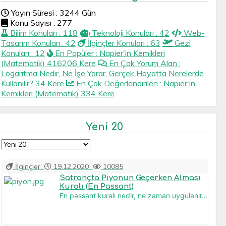
Yayın Süresi : 3244 Gün
Konu Sayısı : 277
Bilim Konuları : 118
Teknoloji Konuları : 42
Web-
Tasarım Konuları : 42
İlginçler Konuları : 63
Gezi
Konuları : 12
En Popüler : Napier'in Kemikleri
(Matematik) 416206 Kere
En Çok Yorum Alan :
Logaritma Nedir, Ne İşe Yarar, Gerçek Hayatta Nerelerde
Kullanılır? 34 Kere
En Çok Değerlendirilen : Napier'in
Kemikleri (Matematik) 334 Kere
Yeni 20
İlginçler
19.12.2020
10085
Satrançta Piyonun Geçerken Alması
Kuralı (En Passant)
En passant kuralı nedir, ne zaman uygulanır...