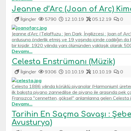
Jeanne d’Arc (Joan of Arc) Kim
İlginçler
5790
12.10.19
05.12.19
0
Jeanne d’Arc (Telaffuzu : Jen Dark, İngilizcesi : Joan of 
ordusuna önderlik etmiş ve 19 yaşında içinde cadılığın d
bir kişidir. 1920 yılında yani ölümünden yaklaşık olarak 500 y
Devamı...
Celesta Enstrümanı (Müzik)
İlginçler
9306
10.10.19
10.10.19
0
Celesta 1886 yılında körüklü piyanolar (Harmonium) üreten
ilk bakışta piyano zannedilse de piyano ile arasında pek ç
Fransızca "cennetten, göksel" anlamlarına gelen Celesta ism
Devamı...
Tarihin En Saçma Savaşı : Şebe
Avusturya)