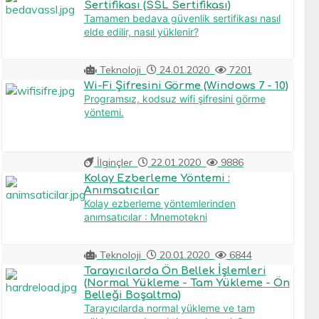
Sertifikası (SSL Sertifikası)
Tamamen bedava güvenlik sertifikası nasıl
elde edilir, nasıl yüklenir?
Teknoloji
24.01.2020
7201
Wi-Fi Şifresini Görme (Windows 7 - 10)
Programsız, kodsuz wifi şifresini görme
yöntemi.
İlginçler
22.01.2020
9886
Kolay Ezberleme Yöntemi :
Anımsatıcılar
Kolay ezberleme yöntemlerinden
anımsatıcılar : Mnemotekni
Teknoloji
20.01.2020
6844
Tarayıcılarda Ön Bellek İşlemleri
(Normal Yükleme - Tam Yükleme - Ön
Belleği Boşaltma)
Tarayıcılarda normal yükleme ve tam