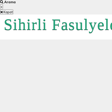
Arama
×
Kapat
Sihirli Fasulyel