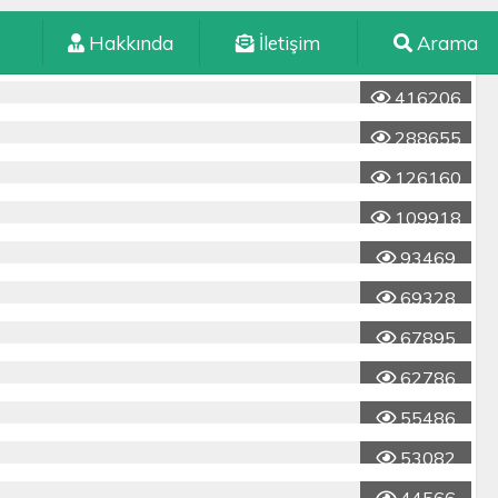
Hakkında
İletişim
Arama
416206
288655
126160
109918
93469
69328
67895
62786
55486
53082