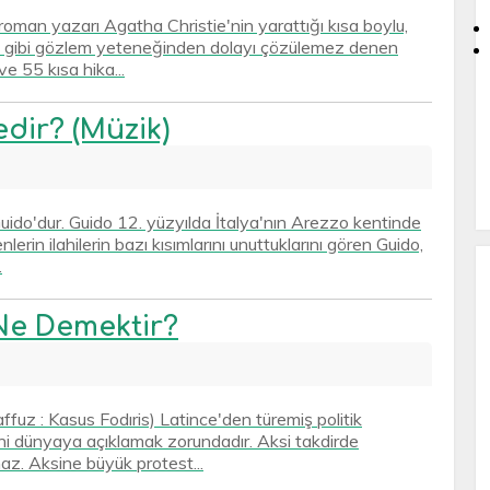
roman yazarı Agatha Christie'nin yarattığı kısa boylu,
lmes gibi gözlem yeteneğinden dolayı çözülemez denen
e 55 kısa hika...
dir? (Müzik)
Guido'dur. Guido 12. yüzyılda İtalya'nın Arezzo kentinde
lerin ilahilerin bazı kısımlarını unuttuklarını gören Guido,
.
Ne Demektir?
ffuz : Kasus Fodıris) Latince'den türemiş politik
ini dünyaya açıklamak zorundadır. Aksi takdirde
az. Aksine büyük protest...