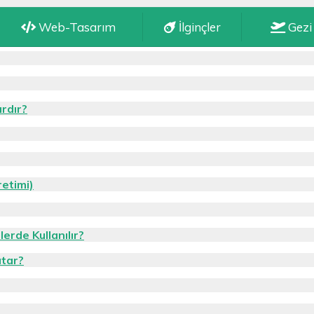
Web-Tasarım
İlginçler
Gezi