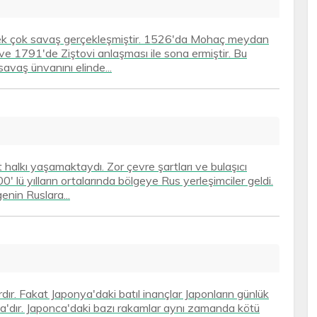
 pek çok savaş gerçekleşmiştir. 1526'da Mohaç meydan
ve 1791'de Ziştovi anlaşması ile sona ermiştir. Bu
savaş ünvanını elinde...
halkı yaşamaktaydı. Zor çevre şartları ve bulaşıcı
' lü yılların ortalarında bölgeye Rus yerleşimciler geldi.
enin Ruslara...
rdır. Fakat Japonya'daki batıl inançlar Japonların günlük
ca'dır. Japonca'daki bazı rakamlar aynı zamanda kötü