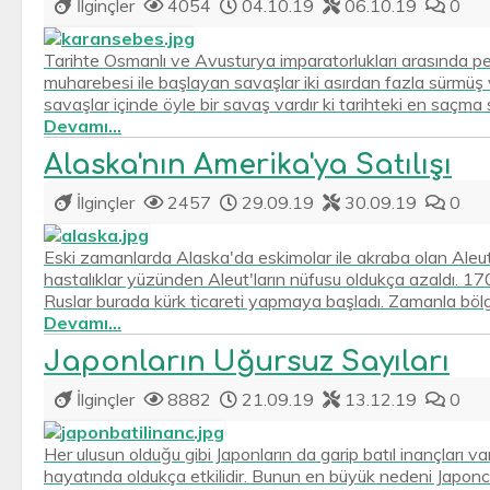
İlginçler
4054
04.10.19
06.10.19
0
Tarihte Osmanlı ve Avusturya imparatorlukları arasında
muharebesi ile başlayan savaşlar iki asırdan fazla sürmüş 
savaşlar içinde öyle bir savaş vardır ki tarihteki en saçma 
Devamı...
Alaska'nın Amerika'ya Satılışı
İlginçler
2457
29.09.19
30.09.19
0
Eski zamanlarda Alaska'da eskimolar ile akraba olan Aleut 
hastalıklar yüzünden Aleut'ların nüfusu oldukça azaldı. 1700
Ruslar burada kürk ticareti yapmaya başladı. Zamanla bölg
Devamı...
Japonların Uğursuz Sayıları
İlginçler
8882
21.09.19
13.12.19
0
Her ulusun olduğu gibi Japonların da garip batıl inançları va
hayatında oldukça etkilidir. Bunun en büyük nedeni Japon