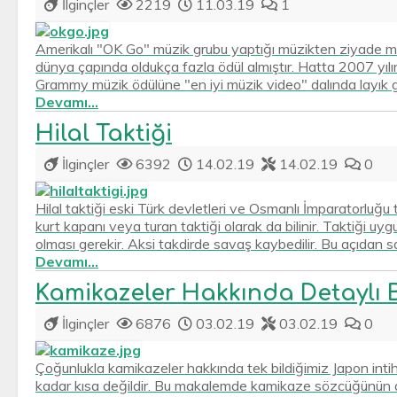
İlginçler
2219
11.03.19
1
Amerikalı "OK Go" müzik grubu yaptığı müzikten ziyade müz
dünya çapında oldukça fazla ödül almıştır. Hatta 2007 yılı
Grammy müzik ödülüne "en iyi müzik video" dalında layık gö
Devamı...
Hilal Taktiği
İlginçler
6392
14.02.19
14.02.19
0
Hilal taktiği eski Türk devletleri ve Osmanlı İmparatorluğu t
kurt kapanı veya turan taktiği olarak da bilinir. Taktiği 
olması gerekir. Aksi takdirde savaş kaybedilir. Bu açıdan sa
Devamı...
Kamikazeler Hakkında Detaylı B
İlginçler
6876
03.02.19
03.02.19
0
Çoğunlukla kamikazeler hakkında tek bildiğimiz Japon intiha
kadar kısa değildir. Bu makalemde kamikaze sözcüğünün a