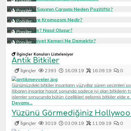
Popüler
Popüler
Popüler
Popüler
Popüler
Yükleniyor...
İlginçler Konuları Listeleniyor
Antik Bitkiler
İlginçler
2393
16.09.19
16.09.19
0
Günümüzdeki bitkiler insanların yüzyıllar süren seçimleri sonu
itibaren insanlar hasat sonunda sadece iyi olan bitkilerin 
işlemler sonucunda bütün özellikleri gelişmiş bitkiler elde e..
Devamı...
Yüzünü Görmediğiniz Hollywood
İlginçler
3019
03.09.19
11.09.19
0