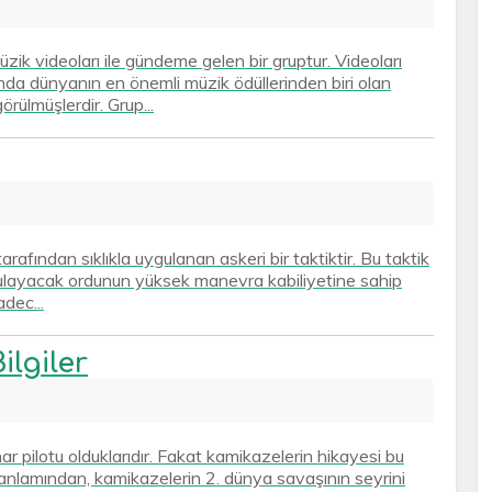
ik videoları ile gündeme gelen bir gruptur. Videoları
nda dünyanın en önemli müzik ödüllerinden biri olan
rülmüşlerdir. Grup...
arafından sıklıkla uygulanan askeri bir taktiktir. Bu taktik
uygulayacak ordunun yüksek manevra kabiliyetine sahip
dec...
ilgiler
r pilotu olduklarıdır. Fakat kamikazelerin hikayesi bu
nlamından, kamikazelerin 2. dünya savaşının seyrini