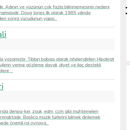
ır. Adının ve yüzünün çok fazla bilinmemesinin nedeni,
namasıdır. Doug Jones ilk olarak 1985 yılında
den sonra vücudunun yapıs...
li
 yaşamıştır. Tıbbın babası olarak nitelendirilen Hipokrat
ilerin yerine gözleme dayalı, diyet ve ilaç destekli
ere ...
i
yanında denpa-kei, zouk, edm, ccm gibi muhtemelen
nmaktadır. Başlıca müzik türlerini bilmek dinlemek
mede önemli rol oynaya...