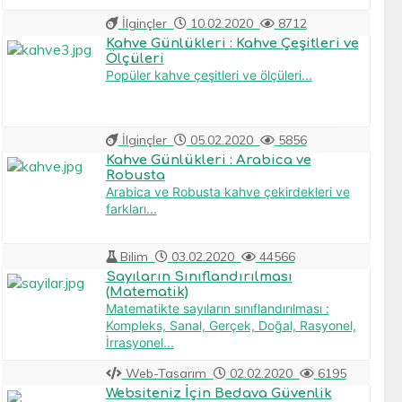
İlginçler
10.02.2020
8712
Kahve Günlükleri : Kahve Çeşitleri ve
Ölçüleri
Popüler kahve çeşitleri ve ölçüleri...
İlginçler
05.02.2020
5856
Kahve Günlükleri : Arabica ve
Robusta
Arabica ve Robusta kahve çekirdekleri ve
farkları...
Bilim
03.02.2020
44566
Sayıların Sınıflandırılması
(Matematik)
Matematikte sayıların sınıflandırılması :
Kompleks, Sanal, Gerçek, Doğal, Rasyonel,
İrrasyonel...
Web-Tasarım
02.02.2020
6195
Websiteniz İçin Bedava Güvenlik