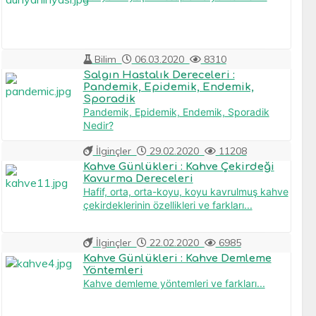
Bilim
06.03.2020
8310
Salgın Hastalık Dereceleri :
Pandemik, Epidemik, Endemik,
Sporadik
Pandemik, Epidemik, Endemik, Sporadik
Nedir?
İlginçler
29.02.2020
11208
Kahve Günlükleri : Kahve Çekirdeği
Kavurma Dereceleri
Hafif, orta, orta-koyu, koyu kavrulmuş kahve
çekirdeklerinin özellikleri ve farkları...
İlginçler
22.02.2020
6985
Kahve Günlükleri : Kahve Demleme
Yöntemleri
Kahve demleme yöntemleri ve farkları...