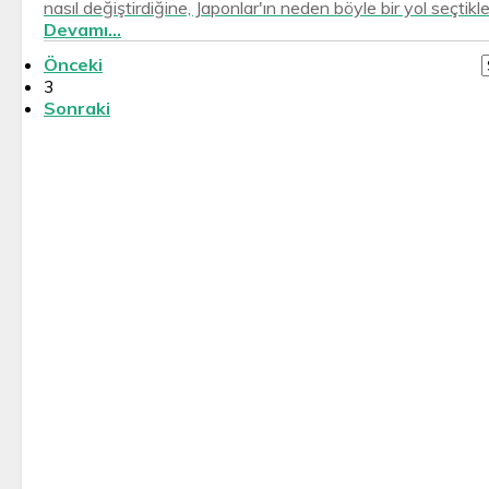
nasıl değiştirdiğine, Japonlar'ın neden böyle bir yol seçtikl
Devamı...
Önceki
3
Sonraki