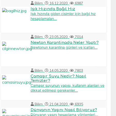
Bilim
16.12.2020
6987
Işık Hızında Bağıl Hız
Işık hızında giden cisimler için bağıl hız
hesaplamaları...
Bilim
23.05.2020
7014
Newton Karantinada Neler Yaptı?
Newtonun karantina günleri ve icatları...
Bilim
14.05.2020
7803
Çamaşır Suyu Nedir? Nasıl
Temizler?
Çamaşır suyunun yapısı, kullanım alanları ve
dikkat edilmesi gerekenler...
Bilim
21.04.2020
6935
Dünyanın Yaşını Nasıl Biliyoruz?
Dünyanın yaşını hesaplama yöntemleri...