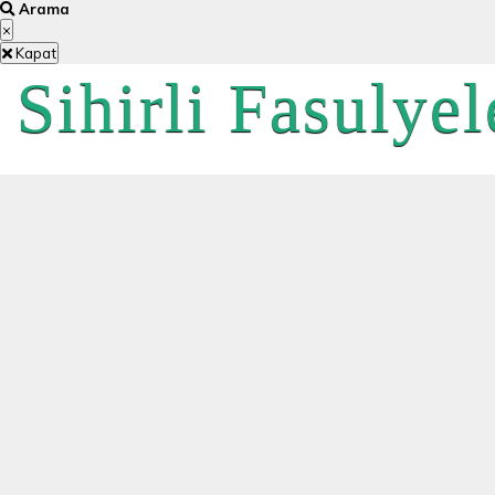
Arama
×
Kapat
Sihirli Fasulyel