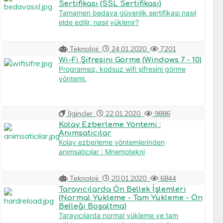
Sertifikası (SSL Sertifikası)
Tamamen bedava güvenlik sertifikası nasıl
elde edilir, nasıl yüklenir?
Teknoloji
24.01.2020
7201
Wi-Fi Şifresini Görme (Windows 7 - 10)
Programsız, kodsuz wifi şifresini görme
yöntemi.
İlginçler
22.01.2020
9886
Kolay Ezberleme Yöntemi :
Anımsatıcılar
Kolay ezberleme yöntemlerinden
anımsatıcılar : Mnemotekni
Teknoloji
20.01.2020
6844
Tarayıcılarda Ön Bellek İşlemleri
(Normal Yükleme - Tam Yükleme - Ön
Belleği Boşaltma)
Tarayıcılarda normal yükleme ve tam