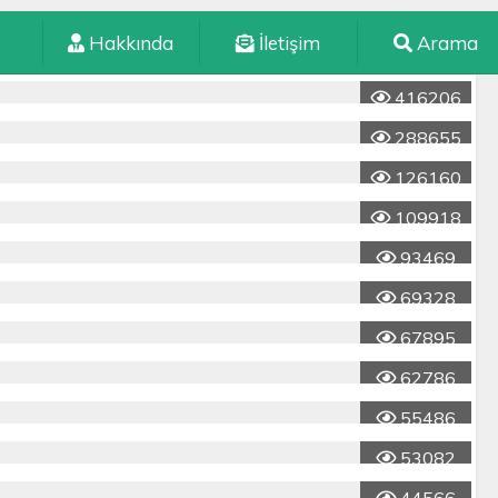
Hakkında
İletişim
Arama
416206
288655
126160
109918
93469
69328
67895
62786
55486
53082