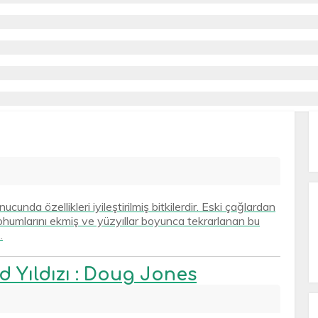
cunda özellikleri iyileştirilmiş bitkilerdir. Eski çağlardan
tohumlarını ekmiş ve yüzyıllar boyunca tekrarlanan bu
.
 Yıldızı : Doug Jones