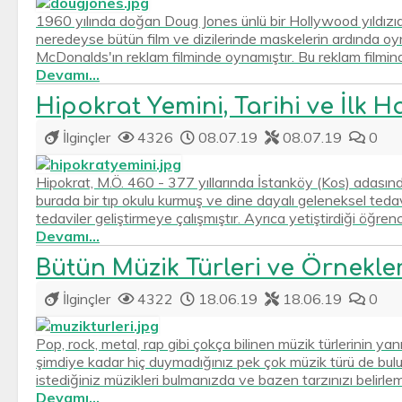
1960 yılında doğan Doug Jones ünlü bir Hollywood yıldızıd
neredeyse bütün film ve dizilerinde maskelerin ardında oy
McDonalds'ın reklam filminde oynamıştır. Bu reklam filmin
Devamı...
Hipokrat Yemini, Tarihi ve İlk Ha
İlginçler
4326
08.07.19
08.07.19
0
Hipokrat, M.Ö. 460 - 377 yıllarında İstanköy (Kos) adasında
burada bir tıp okulu kurmuş ve dine dayalı geleneksel tedav
tedaviler geliştirmeye çalışmıştır. Ayrıca yetiştirdiği öğrencil
Devamı...
Bütün Müzik Türleri ve Örnekler
İlginçler
4322
18.06.19
18.06.19
0
Pop, rock, metal, rap gibi çokça bilinen müzik türlerinin 
şimdiye kadar hiç duymadığınız pek çok müzik türü de bulu
istediğiniz müzikleri bulmanızda ve bazen tarzınızı belirle
Devamı...