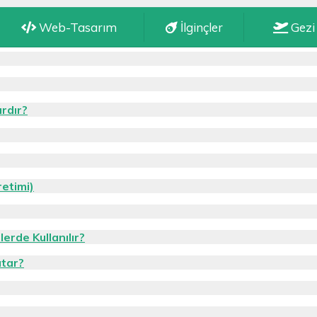
Web-Tasarım
İlginçler
Gezi