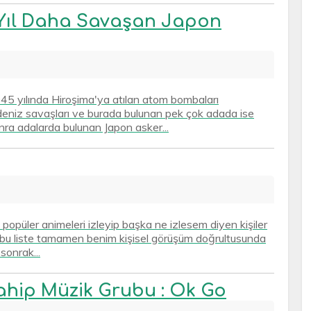
Yıl Daha Savaşan Japon
5 yılında Hiroşima'ya atılan atom bombaları
deniz savaşları ve burada bulunan pek çok adada ise
onra adalarda bulunan Japon asker...
opüler animeleri izleyip başka ne izlesem diyen kişiler
rim bu liste tamamen benim kişisel görüşüm doğrultusunda
sonrak...
Sahip Müzik Grubu : Ok Go