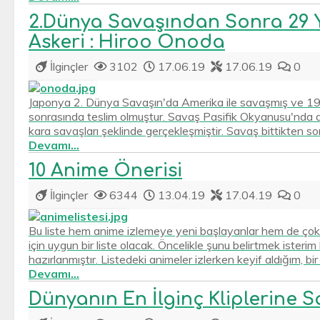
2.Dünya Savaşından Sonra 29 
Askeri : Hiroo Onoda
İlginçler
3102
17.06.19
17.06.19
0
Japonya 2. Dünya Savaşın'da Amerika ile savaşmış ve 194
sonrasında teslim olmuştur. Savaş Pasifik Okyanusu'nda 
kara savaşları şeklinde gerçekleşmiştir. Savaş bittikten s
Devamı...
10 Anime Önerisi
İlginçler
6344
13.04.19
17.04.19
0
Bu liste hem anime izlemeye yeni başlayanlar hem de çok p
için uygun bir liste olacak. Öncelikle şunu belirtmek iste
hazırlanmıştır. Listedeki animeler izlerken keyif aldığım, bir 
Devamı...
Dünyanın En İlginç Kliplerine 