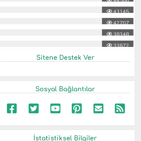
44566
43145
42707
38348
33872
Sitene Destek Ver
Sosyal Bağlantılar
İstatistiksel Bilgiler