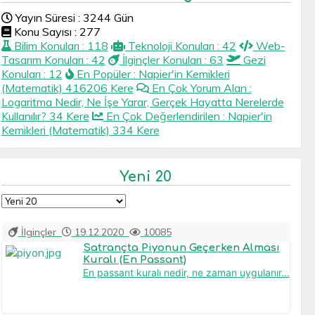
Yayın Süresi : 3244 Gün
Konu Sayısı : 277
Bilim Konuları : 118
Teknoloji Konuları : 42
Web-
Tasarım Konuları : 42
İlginçler Konuları : 63
Gezi
Konuları : 12
En Popüler : Napier'in Kemikleri
(Matematik) 416206 Kere
En Çok Yorum Alan :
Logaritma Nedir, Ne İşe Yarar, Gerçek Hayatta Nerelerde
Kullanılır? 34 Kere
En Çok Değerlendirilen : Napier'in
Kemikleri (Matematik) 334 Kere
Yeni 20
İlginçler
19.12.2020
10085
Satrançta Piyonun Geçerken Alması
Kuralı (En Passant)
En passant kuralı nedir, ne zaman uygulanır...