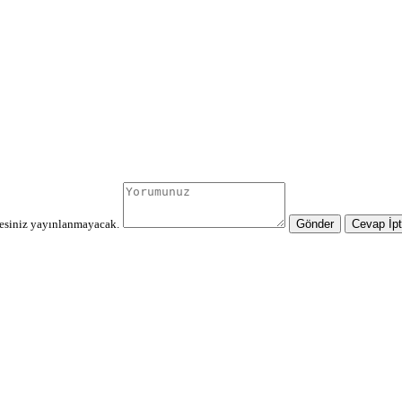
resiniz yayınlanmayacak.
Gönder
Cevap İpt