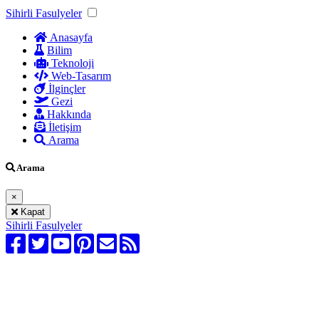
Sihirli Fasulyeler
Anasayfa
Bilim
Teknoloji
Web-Tasarım
İlginçler
Gezi
Hakkında
İletişim
Arama
Arama
×
Kapat
Sihirli Fasulyeler