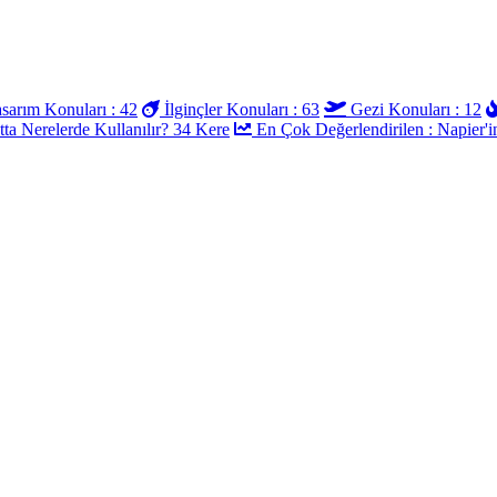
arım Konuları : 42
İlginçler Konuları : 63
Gezi Konuları : 12
ta Nerelerde Kullanılır? 34 Kere
En Çok Değerlendirilen : Napier'