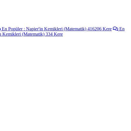
En Popüler : Napier'in Kemikleri (Matematik) 416206 Kere
En
in Kemikleri (Matematik) 334 Kere