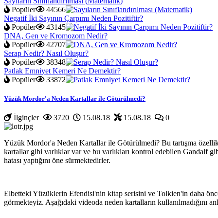
Sayıların Sınıflandırılması (Matematik)
Popüler
44566
Negatif İki Sayının Çarpımı Neden Pozitiftir?
Popüler
43145
DNA, Gen ve Kromozom Nedir?
Popüler
42707
Serap Nedir? Nasıl Oluşur?
Popüler
38348
Patlak Emniyet Kemeri Ne Demektir?
Popüler
33872
Yükleniyor...
Yüzük Mordor'a Neden Kartallar ile Götürülmedi?
İlginçler
3720
15.08.18
15.08.18
0
Yüzük Mordor'a Neden Kartallar ile Götürülmedi? Bu tartışma özellikle 
kartallar gibi varlıklar var ve bu varlıkları kontrol edebilen Gandalf g
hatası yaptığını öne sürmektedirler.
Elbetteki Yüzüklerin Efendisi'nin kitap serisini ve Tolkien'in daha ön
görmekteyiz. Aşağıdaki videoda neden kartalların kullanılmadığını anla