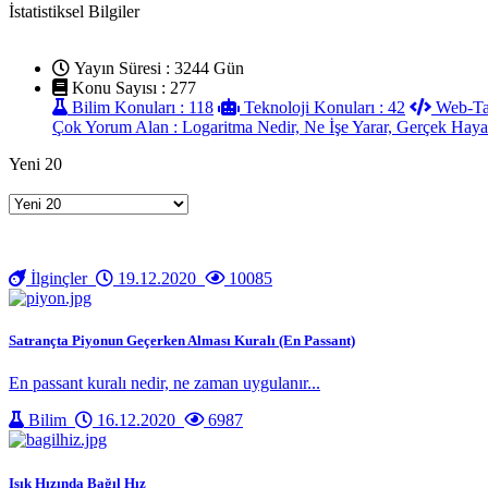
İstatistiksel Bilgiler
Yayın Süresi : 3244 Gün
Konu Sayısı : 277
Bilim Konuları : 118
Teknoloji Konuları : 42
Web-Tas
Çok Yorum Alan : Logaritma Nedir, Ne İşe Yarar, Gerçek Hayat
Yeni 20
İlginçler
19.12.2020
10085
Satrançta Piyonun Geçerken Alması Kuralı (En Passant)
En passant kuralı nedir, ne zaman uygulanır...
Bilim
16.12.2020
6987
Işık Hızında Bağıl Hız