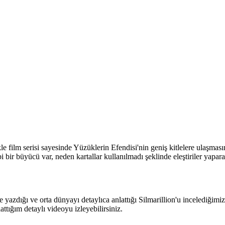
film serisi sayesinde Yüzüklerin Efendisi'nin geniş kitlelere ulaşmasın
ibi bir büyücü var, neden kartallar kullanılmadı şeklinde eleştiriler yap
ce yazdığı ve orta dünyayı detaylıca anlattığı Silmarillion'u incelediğim
ttığım detaylı videoyu izleyebilirsiniz.