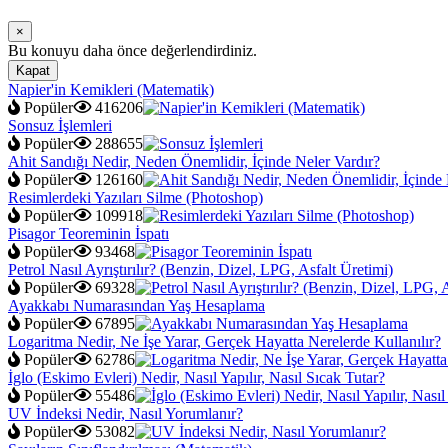
×
Bu konuyu daha önce değerlendirdiniz.
Kapat
Napier'in Kemikleri (Matematik)
Popüler
416206
Sonsuz İşlemleri
Popüler
288655
Ahit Sandığı Nedir, Neden Önemlidir, İçinde Neler Vardır?
Popüler
126160
Resimlerdeki Yazıları Silme (Photoshop)
Popüler
109918
Pisagor Teoreminin İspatı
Popüler
93468
Petrol Nasıl Ayrıştırılır? (Benzin, Dizel, LPG, Asfalt Üretimi)
Popüler
69328
Ayakkabı Numarasından Yaş Hesaplama
Popüler
67895
Logaritma Nedir, Ne İşe Yarar, Gerçek Hayatta Nerelerde Kullanılır?
Popüler
62786
İglo (Eskimo Evleri) Nedir, Nasıl Yapılır, Nasıl Sıcak Tutar?
Popüler
55486
UV İndeksi Nedir, Nasıl Yorumlanır?
Popüler
53082