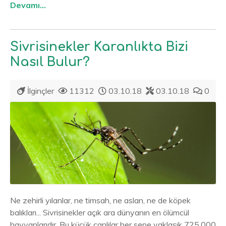
Devamı...
Sivrisinekler Karanlıkta Bizi
Nasıl Bulur?
İlginçler
11312
03.10.18
03.10.18
0
Ne zehirli yılanlar, ne timsah, ne aslan, ne de köpek
balıkları... Sivrisinekler açık ara dünyanın en ölümcül
hayvanlarıdır. Bu küçük canlılar her sene yaklaşık 725.000