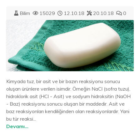
Bilim
15029
12.10.18
20.10.18
0
Kimyada tuz, bir asit ve bir bazın reaksiyonu sonucu
oluşan ürünlere verilen isimdir. Örneğin NaCl (sofra tuzu),
hidroklorik asit (HCl - Asit) ve sodyum hidroksitin (NaOH
- Baz) reaksiyonu sonucu oluşan bir maddedir. Asit ve
baz reaksiyonları kendiliğinden olan reaksiyonlardır. Yani
bu tür reaksi...
Devamı...