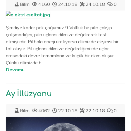
Bilim
4160
24.10.18
24.10.18
0
Şimdiye kadar pek çoğumuz 9 Voltluk bir pilin çalışıp
çalışmadığını, pilin uçlarını dilimize değdirerek test
etmişizdir. Pil hala enerji üretiyorsa dilimizde ekşimsi bir
tat oluşur. Pil uçlarını dilimize değdirdiğimizde uçlar
arasındaki devre tamamlanır ve küçük bir akım oluşur.
Çünkü dilimizde b...
Devamı...
Ay İllüzyonu
Bilim
4062
22.10.18
22.10.18
0