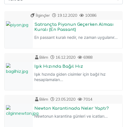
İlginçler
19.12.2020
10086
Satrançta Piyonun Geçerken Alması
Kuralı (En Passant)
En passant kuralı nedir, ne zaman uygulanır...
Bilim
16.12.2020
6988
Işık Hızında Bağıl Hız
Işık hızında giden cisimler için bağıl hız
hesaplamaları...
Bilim
23.05.2020
7014
Newton Karantinada Neler Yaptı?
Newtonun karantina günleri ve icatları...