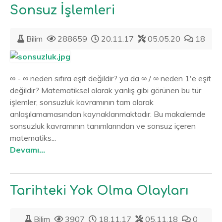
Sonsuz İşlemleri
Bilim
288659
20.11.17
05.05.20
18
∞ - ∞ neden sıfıra eşit değildir? ya da ∞ / ∞ neden 1'e eşit
değildir? Matematiksel olarak yanlış gibi görünen bu tür
işlemler, sonsuzluk kavramının tam olarak
anlaşılamamasından kaynaklanmaktadır. Bu makalemde
sonsuzluk kavramının tanımlarından ve sonsuz içeren
matematiks...
Devamı...
Tarihteki Yok Olma Olayları
Bilim
3907
18.11.17
05.11.18
0