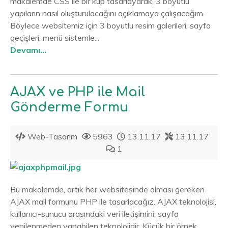
makalemde CSS ile bir küp tasarlayarak, 3 boyutlu
yapıların nasıl oluşturulacağını açıklamaya çalışacağım.
Böylece websitemiz için 3 boyutlu resim galerileri, sayfa
geçişleri, menü sistemle...
Devamı...
AJAX ve PHP ile Mail
Gönderme Formu
Web-Tasarım
5963
13.11.17
13.11.17
1
Bu makalemde, artık her websitesinde olması gereken
AJAX mail formunu PHP ile tasarlacağız. AJAX teknolojisi,
kullanıcı-sunucu arasındaki veri iletişimini, sayfa
yenilenmeden yapabilen teknolojidir. Küçük bir örnek