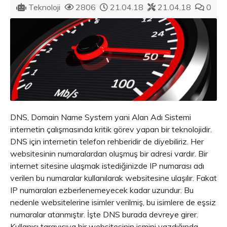
Teknoloji
2806
21.04.18
21.04.18
0
DNS, Domain Name System yani Alan Adı Sistemi
internetin çalışmasında kritik görev yapan bir teknolojidir.
DNS için internetin telefon rehberidir de diyebiliriz. Her
websitesinin numaralardan oluşmuş bir adresi vardır. Bir
internet sitesine ulaşmak istediğinizde IP numarası adı
verilen bu numaralar kullanılarak websitesine ulaşılır. Fakat
IP numaraları ezberlenemeyecek kadar uzundur. Bu
nedenle websitelerine isimler verilmiş, bu isimlere de eşsiz
numaralar atanmıştır. İşte DNS burada devreye girer.
Kullanıcı tarayıcıya bir websitesinin ismini yazdığında,