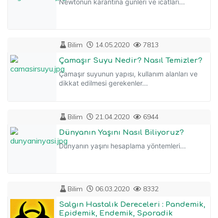
Newtonun karantina günleri ve icatları...
Bilim
14.05.2020
7813
Çamaşır Suyu Nedir? Nasıl Temizler?
Çamaşır suyunun yapısı, kullanım alanları ve
dikkat edilmesi gerekenler...
Bilim
21.04.2020
6944
Dünyanın Yaşını Nasıl Biliyoruz?
Dünyanın yaşını hesaplama yöntemleri...
Bilim
06.03.2020
8332
Salgın Hastalık Dereceleri : Pandemik,
Epidemik, Endemik, Sporadik