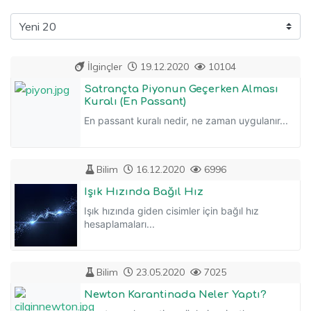
İlginçler
19.12.2020
10104
Satrançta Piyonun Geçerken Alması
Kuralı (En Passant)
En passant kuralı nedir, ne zaman uygulanır...
Bilim
16.12.2020
6996
Işık Hızında Bağıl Hız
Işık hızında giden cisimler için bağıl hız
hesaplamaları...
Bilim
23.05.2020
7025
Newton Karantinada Neler Yaptı?