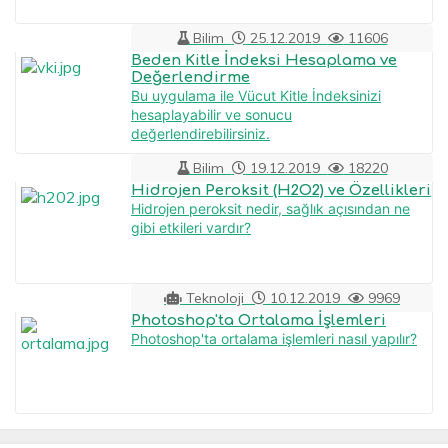
Bilim
25.12.2019
11606
Beden Kitle İndeksi Hesaplama ve
Değerlendirme
Bu uygulama ile Vücut Kitle İndeksinizi
hesaplayabilir ve sonucu
değerlendirebilirsiniz.
Bilim
19.12.2019
18220
Hidrojen Peroksit (H2O2) ve Özellikleri
Hidrojen peroksit nedir, sağlık açısından ne
gibi etkileri vardır?
Teknoloji
10.12.2019
9969
Photoshop'ta Ortalama İşlemleri
Photoshop'ta ortalama işlemleri nasıl yapılır?