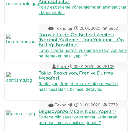
Anımsatıcılar
Kolay ezberleme yöntemlerinden anımsatıcılar
: Mnemotekni
Teknoloji
20.01.2020
6852
Tarayıcılarda Ön Bellek İşlemleri
(Normal Yükleme - Tam Yükleme - Ön
Belleği Boşaltma)
Tarayıcılarda normal yükleme ve tam yükleme
ne demektir, nasıl yapılır?
Bilim
09.01.2020
28105
Takip, Reaksiyon, Fren ve Durma
Mesafesi
Reaksiyon, fren, durma ve takip mesafesi
nasıl hesaplanır, bilimsel detaylar.
Teknoloji
01.01.2020
7772
Bilgisayarda Müzik Nasıl Yapılır?
Sadece bilgisayar programları kullanarak
gerçekçi müzik nasıl oluşturulur?