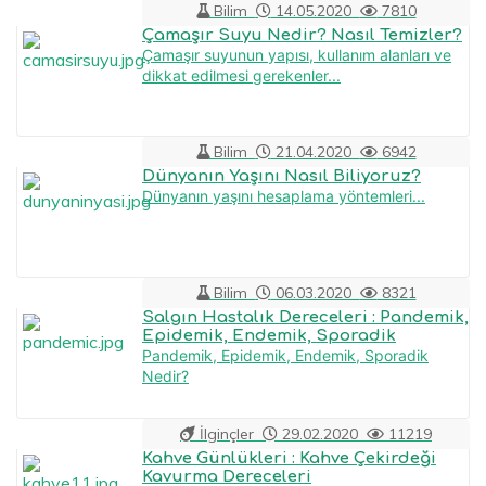
Bilim
14.05.2020
7810
Çamaşır Suyu Nedir? Nasıl Temizler?
Çamaşır suyunun yapısı, kullanım alanları ve
dikkat edilmesi gerekenler...
Bilim
21.04.2020
6942
Dünyanın Yaşını Nasıl Biliyoruz?
Dünyanın yaşını hesaplama yöntemleri...
Bilim
06.03.2020
8321
Salgın Hastalık Dereceleri : Pandemik,
Epidemik, Endemik, Sporadik
Pandemik, Epidemik, Endemik, Sporadik
Nedir?
İlginçler
29.02.2020
11219
Kahve Günlükleri : Kahve Çekirdeği
Kavurma Dereceleri