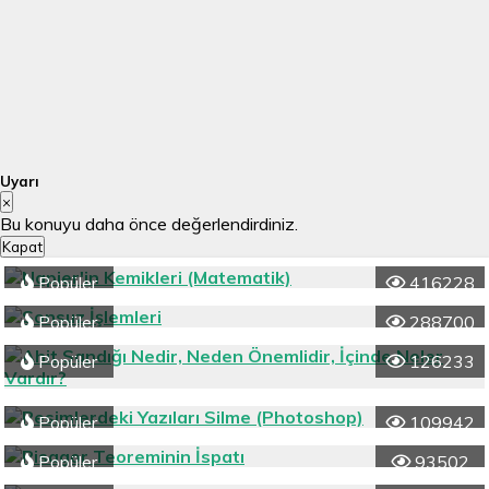
Uyarı
×
Bu konuyu daha önce değerlendirdiniz.
Kapat
Popüler
416228
Popüler
288700
Popüler
126233
Popüler
109942
Popüler
93502