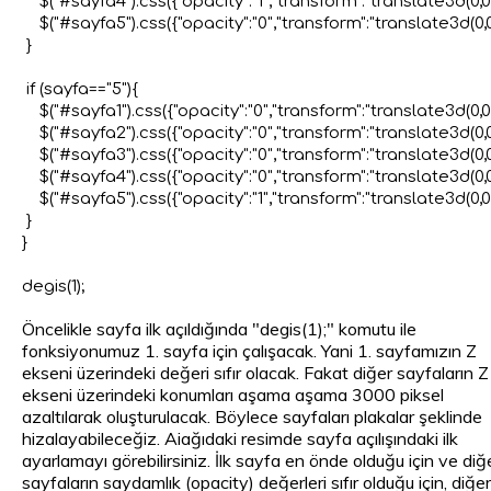
    $("#sayfa4").css({"opacity":"1","transform":"translate3d(0,0,0
    $("#sayfa5").css({"opacity":"0","transform":"translate3d(0,0
 }

 if (sayfa=="5"){

    $("#sayfa1").css({"opacity":"0","transform":"translate3d(0,0,
    $("#sayfa2").css({"opacity":"0","transform":"translate3d(0,0
    $("#sayfa3").css({"opacity":"0","transform":"translate3d(0,0
    $("#sayfa4").css({"opacity":"0","transform":"translate3d(0,0
    $("#sayfa5").css({"opacity":"1","transform":"translate3d(0,0,0
 }

}

Öncelikle sayfa ilk açıldığında "degis(1);" komutu ile
fonksiyonumuz 1. sayfa için çalışacak. Yani 1. sayfamızın Z
ekseni üzerindeki değeri sıfır olacak. Fakat diğer sayfaların Z
ekseni üzerindeki konumları aşama aşama 3000 piksel
azaltılarak oluşturulacak. Böylece sayfaları plakalar şeklinde
hizalayabileceğiz. Aiağıdaki resimde sayfa açılışındaki ilk
ayarlamayı görebilirsiniz. İlk sayfa en önde olduğu için ve diğ
sayfaların saydamlık (opacity) değerleri sıfır olduğu için, diğer