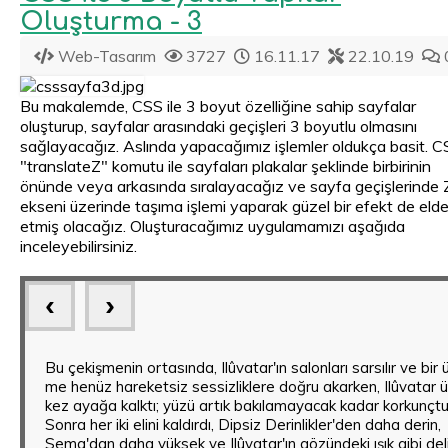
Oluşturma - 3
Web-Tasarım
3727
16.11.17
22.10.19
Bu makalemde, CSS ile 3 boyut özelliğine sahip sayfalar
oluşturup, sayfalar arasındaki geçişleri 3 boyutlu olmasını
sağlayacağız. Aslında yapacağımız işlemler oldukça basit. 
"translateZ" komutu ile sayfaları plakalar şeklinde birbirinin
önünde veya arkasında sıralayacağız ve sayfa geçişlerinde 
ekseni üzerinde taşıma işlemi yaparak güzel bir efekt de eld
etmiş olacağız. Oluşturacağımız uygulamamızı aşağıda
inceleyebilirsiniz.
‹
›
Önce Eru vardı, Tek Olan, Arda'da Ilûvatar diye isimlendirile
melodilerden oluşan bir ses yükseldi ve Ilûvatar'ın yaşadığı 
Bu düşüncelerden bazılarını müziğine dokudu ve hemen etr
Sonra Ilûvatar ayağa kalktı, Ainur onun gülümsediğini fark e
Bu çekişmenin ortasında, Ilûvatar'ın salonları sarsılır ve bir 
ilk önce düşüncesinden doğurduğu Ainur'u, Kutsal Olanlar'ı y
dolup taştı, müzik ve müziğin yankısı Boşluk'a ulaştı ve orası
bir ahenksizlik yükseldi, çevresinde şarkı söyleyenlerin çoğu
sol elini kaldırdı, önceki gibi ama ona pek benzemeyen yeni 
me henüz hareketsiz sessizliklere doğru akarken, Ilûvatar 
ve onlar, hiçbir şey yaratılmadan önce onunlaydılar. Müziğin
boş değildi. Ainur bir daha asla bunun gibi bir müzik yapama
ümitsizliğe düştü, düşünceleri alt üst oldu, müzikleri duraklad
tema fırtınanın ortasında başlayıp güçlendi, yeni bir güzelliğ
kez ayağa kalktı; yüzü artık bakılamayacak kadar korkunçtu
temalarını oluşturarak onlarla konuştu; ve onlar Eru'nun hu
günlerin bitiminin ardından Ainur koroları ve Ilüvatar'ın Çocuk
ama bazıları, müziklerini başlangıçtaki düşünceden çok on
vardı. Ama Melkor'un ahenksizliği gürültüyle yükselip onunl
Sonra her iki elini kaldırdı, Dipsiz Derinlikler'den daha derin,
şarkı söylediler ve o mutlu oldu. Uzun bir süre boyunca her b
tarafından Ilüvatar'ın huzurunda daha ulu bir müzik yapılaca
sağlamaya yöneltti. Sonra Melkor'un ahenksizliği daha da y
mücadele etti, Ainu'ların çoğu dehşete düşüp artık daha fa
Sema'dan daha yüksek ve Ilûvatar'ın gözündeki ışık gibi del