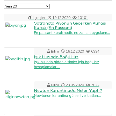
İlginçler
19.12.2020
10101
Satrançta Piyonun Geçerken Alması
Kuralı (En Passant)
En passant kuralı nedir, ne zaman uygulanır...
Bilim
16.12.2020
6994
Işık Hızında Bağıl Hız
Işık hızında giden cisimler için bağıl hız
hesaplamaları...
Bilim
23.05.2020
7022
Newton Karantinada Neler Yaptı?
Newtonun karantina günleri ve icatları...