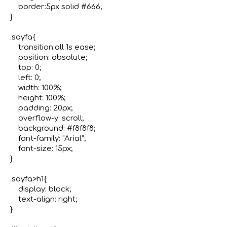
    border:5px solid #666;

}

.sayfa{

    transition:all 1s ease;

    position: absolute;

    top: 0;

    left: 0;

    width: 100%;

    height: 100%;

    padding: 20px;

    overflow-y: scroll;

    background: #f8f8f8;

    font-family: "Arial";

    font-size: 15px;

}

.sayfa>h1{

    display: block;

    text-align: right;

}
