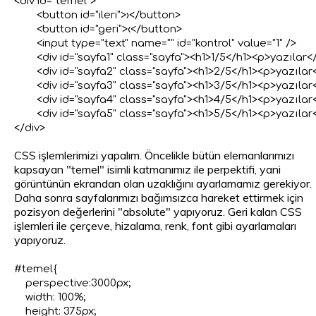
<div id="temel">

	<button id="ileri">›</button>

	<button id="geri">‹</button>

	<input type="text" name="" id="kontrol" value="1" />

	<div id="sayfa1" class="sayfa"><h1>1/5</h1><p>yazılar</p></div>

	<div id="sayfa2" class="sayfa"><h1>2/5</h1><p>yazılar</p></div>

	<div id="sayfa3" class="sayfa"><h1>3/5</h1><p>yazılar</p></div>

	<div id="sayfa4" class="sayfa"><h1>4/5</h1><p>yazılar</p></div>

	<div id="sayfa5" class="sayfa"><h1>5/5</h1><p>yazılar</p></div>

CSS işlemlerimizi yapalım. Öncelikle bütün elemanlarımızı
kapsayan "temel" isimli katmanımız ile perpektifi, yani
görüntünün ekrandan olan uzaklığını ayarlamamız gerekiyor.
Daha sonra sayfalarımızı bağımsızca hareket ettirmek için
pozisyon değerlerini "absolute" yapıyoruz. Geri kalan CSS
işlemleri ile çerçeve, hizalama, renk, font gibi ayarlamaları
yapıyoruz.
#temel{

    perspective:3000px;

    width: 100%;

    height: 375px;
