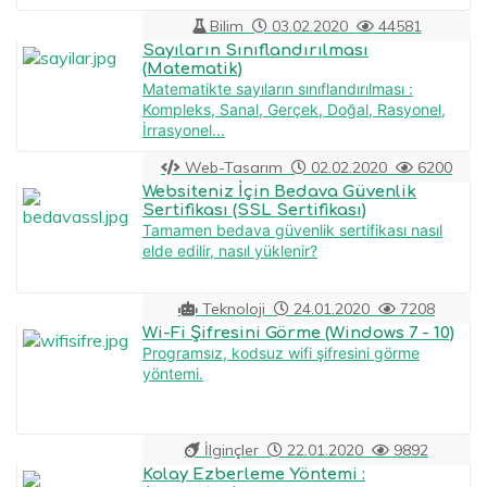
Bilim
03.02.2020
44581
Sayıların Sınıflandırılması
(Matematik)
Matematikte sayıların sınıflandırılması :
Kompleks, Sanal, Gerçek, Doğal, Rasyonel,
İrrasyonel...
Web-Tasarım
02.02.2020
6200
Websiteniz İçin Bedava Güvenlik
Sertifikası (SSL Sertifikası)
Tamamen bedava güvenlik sertifikası nasıl
elde edilir, nasıl yüklenir?
Teknoloji
24.01.2020
7208
Wi-Fi Şifresini Görme (Windows 7 - 10)
Programsız, kodsuz wifi şifresini görme
yöntemi.
İlginçler
22.01.2020
9892
Kolay Ezberleme Yöntemi :