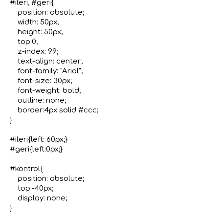
#ileri, #geri{

    position: absolute;

    width: 50px;

    height: 50px;

    top:0;

    z-index: 99;

    text-align: center;

    font-family: "Arial";

    font-size: 30px;

    font-weight: bold;

    outline: none;

    border:4px solid #ccc;

}

#ileri{left: 60px;}

#geri{left:0px;}

#kontrol{

    position: absolute;

    top:-40px;

    display: none;

}
