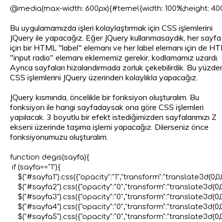
Bu uygulamamızda işleri kolaylaştırmak için CSS işlemlerini
JQuery ile yapacağız. Eğer JQuery kullanmasaydık, her sayfa
için bir HTML "label" elemanı ve her label elemanı için de H
"input radio" elemanı eklememiz gerekir, kodlamamız uzardı.
Ayrıca sayfaları hizalandırmada zorluk çekebilirdik. Bu yüzde
CSS işlemlerini JQuery üzerinden kolaylıkla yapacağız.
JQuery kısmında, öncelikle bir fonksiyon oluşturalım. Bu
fonksiyon ile hangi sayfadaysak ona göre CSS işlemleri
yapılacak. 3 boyutlu bir efekt istediğimizden sayfalarımızı Z
ekseni üzerinde taşıma işlemi yapacağız. Dilerseniz önce
fonksiyonumuzu oluşturalım.
function degis(sayfa){

 if (sayfa=="1"){

    $("#sayfa1").css({"opacity":"1","transform":"translate3d(0,0,0)
    $("#sayfa2").css({"opacity":"0","transform":"translate3d(0,0
    $("#sayfa3").css({"opacity":"0","transform":"translate3d(0,0
    $("#sayfa4").css({"opacity":"0","transform":"translate3d(0,0
    $("#sayfa5").css({"opacity":"0","transform":"translate3d(0,0,