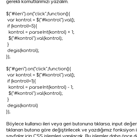
gerekli komutlarımızı yazalım.
$("#ileri").on("click",function(){

 var kontrol = $("#kontrol").val();

 if (kontrol!=5){

  kontrol = parseInt(kontrol) + 1;

  $("#kontrol").val(kontrol);

 }

 degis(kontrol);

});

$("#geri").on("click",function(){

 var kontrol = $("#kontrol").val();

 if (kontrol!=1){

  kontrol = parseInt(kontrol) - 1;

  $("#kontrol").val(kontrol);

 }

 degis(kontrol)

Böylece kullanıcı ileri veya geri butonuna tıklarsa, input değeri
tıklanan butona göre değiştirilecek ve yazdığımız fonksiyon i
sayfalar için CSS işlemleri yapılacak. Bu işlemler daha önce 