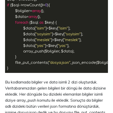
if
0
 ($sql->rowCount()!=
){

array
	$bilgiler=
();

array
	$data=
();

foreach
as
 ($sql 
 $key) {

"isim"
"isim"
		$data[
]=$key[
];

"soyisim"
"soyisim"
		$data[
]=$key[
];

"meslek"
"meslek"
		$data[
]=$key[
];

"yas"
"yas"
		$data[
]=$key[
];

		array_push($bilgiler, $data);

	}

"dosya.json"
	file_put_contents(
, json_encode($bilgiler));
Bu kodlamada bilgiler ve data isimli 2 dizi oluşturduk.
Veritabanımızdan gelen bilgileri bir döngü ile data dizisine
ekledik. Her döngüde bu dizideki elemanları bilgiler isimli
diziye array_push komutu ile ekledik. Sonuçta da bilgiler
adlı dizideki bütün verileri json formatına dönüştürdük,
ismine dosya.json dedik ve bu dosyayı file_put_contents