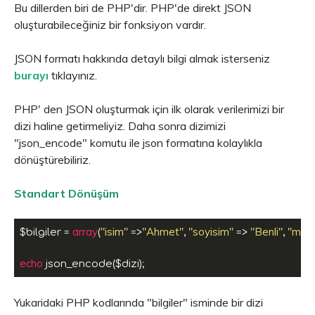
Bu dillerden biri de PHP'dir. PHP'de direkt JSON
oluşturabileceğiniz bir fonksiyon vardır.
JSON formatı hakkında detaylı bilgi almak isterseniz
burayı
tıklayınız.
PHP' den JSON oluşturmak için ilk olarak verilerimizi bir
dizi haline getirmeliyiz. Daha sonra dizimizi
"json_encode" komutu ile json formatına kolaylıkla
dönüştürebiliriz.
Standart Dönüşüm
array
"isim"
"Ahmet"
"soyisim"
"Benli"
"mesl
$bilgiler = 
(
 =>
, 
 => 
, 
echo
Yukaridaki PHP kodlarında "bilgiler" isminde bir dizi