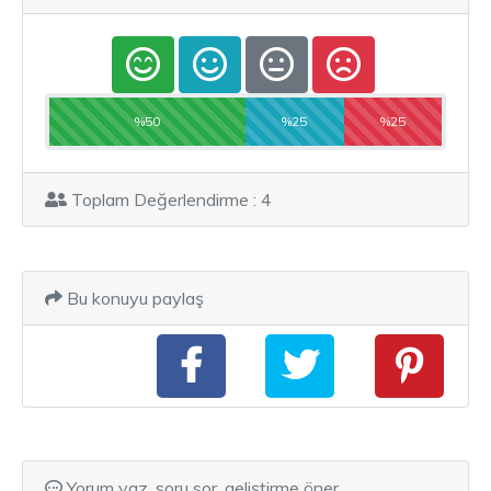
%50
%25
%25
Toplam Değerlendirme : 4
Bu konuyu paylaş
Yorum yaz, soru sor, geliştirme öner