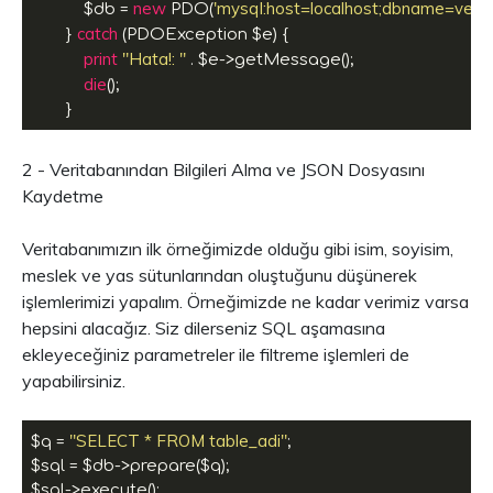
new
'mysql:host=localhost;dbname=veri_t
	    $db = 
 PDO(
catch
	} 
 (PDOException $e) {

print
"Hata!: "
 . $e->getMessage();

die
();

2 - Veritabanından Bilgileri Alma ve JSON Dosyasını
Kaydetme
Veritabanımızın ilk örneğimizde olduğu gibi isim, soyisim,
meslek ve yas sütunlarından oluştuğunu düşünerek
işlemlerimizi yapalım. Örneğimizde ne kadar verimiz varsa
hepsini alacağız. Siz dilerseniz SQL aşamasına
ekleyeceğiniz parametreler ile filtreme işlemleri de
yapabilirsiniz.
"SELECT * FROM table_adi"
$q = 
;

$sql = $db->prepare($q);
