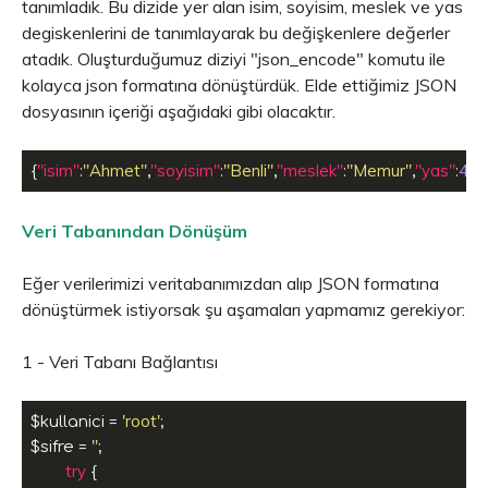
tanımladık. Bu dizide yer alan isim, soyisim, meslek ve yas
degiskenlerini de tanımlayarak bu değişkenlere değerler
atadık. Oluşturduğumuz diziyi "json_encode" komutu ile
kolayca json formatına dönüştürdük. Elde ettiğimiz JSON
dosyasının içeriği aşağıdaki gibi olacaktır.
"isim"
"Ahmet"
"soyisim"
"Benli"
"meslek"
"Memur"
"yas"
45
{
:
,
:
,
:
,
:
Veri Tabanından Dönüşüm
Eğer verilerimizi veritabanımızdan alıp JSON formatına
dönüştürmek istiyorsak şu aşamaları yapmamız gerekiyor:
1 - Veri Tabanı Bağlantısı
'root'
$kullanici = 
; 

''
$sifre = 
;

try
 {
