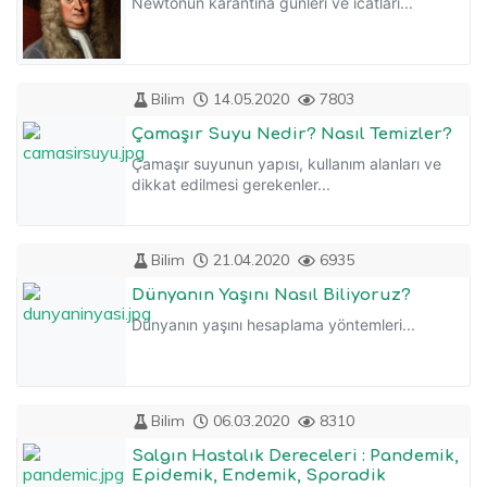
Newtonun karantina günleri ve icatları...
Bilim
14.05.2020
7803
Çamaşır Suyu Nedir? Nasıl Temizler?
Çamaşır suyunun yapısı, kullanım alanları ve
dikkat edilmesi gerekenler...
Bilim
21.04.2020
6935
Dünyanın Yaşını Nasıl Biliyoruz?
Dünyanın yaşını hesaplama yöntemleri...
Bilim
06.03.2020
8310
Salgın Hastalık Dereceleri : Pandemik,
Epidemik, Endemik, Sporadik