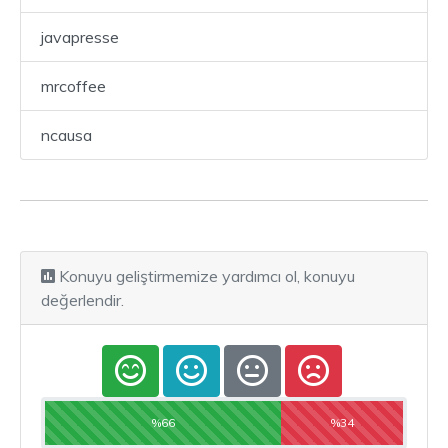
javapresse
mrcoffee
ncausa
Konuyu geliştirmemize yardımcı ol, konuyu
değerlendir.
%66
%34