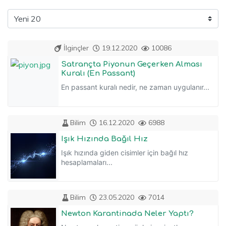
İlginçler
19.12.2020
10086
Satrançta Piyonun Geçerken Alması
Kuralı (En Passant)
En passant kuralı nedir, ne zaman uygulanır...
Bilim
16.12.2020
6988
Işık Hızında Bağıl Hız
Işık hızında giden cisimler için bağıl hız
hesaplamaları...
Bilim
23.05.2020
7014
Newton Karantinada Neler Yaptı?