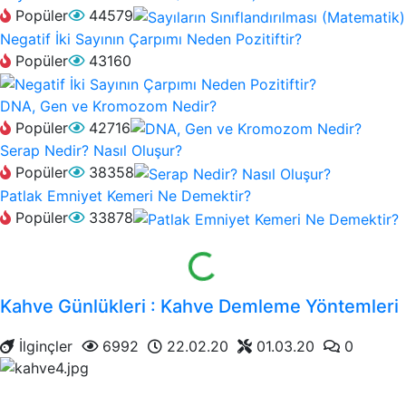
Popüler
44579
Negatif İki Sayının Çarpımı Neden Pozitiftir?
Popüler
43160
DNA, Gen ve Kromozom Nedir?
Popüler
42716
Serap Nedir? Nasıl Oluşur?
Popüler
38358
Patlak Emniyet Kemeri Ne Demektir?
Popüler
33878
Yükleniyor...
Kahve Günlükleri : Kahve Demleme Yöntemleri
İlginçler
6992
22.02.20
01.03.20
0