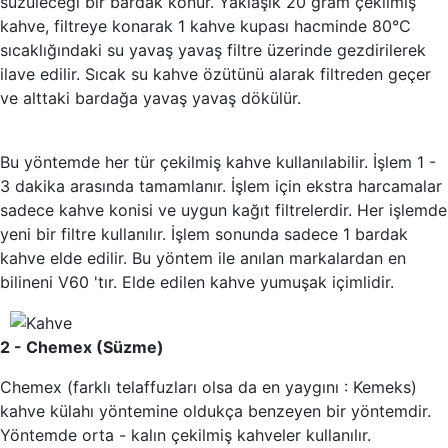
süzüleceği bir bardak konur. Yaklaşık 20 gram çekilmiş
kahve, filtreye konarak 1 kahve kupası hacminde 80°C
sıcaklığındaki su yavaş yavaş filtre üzerinde gezdirilerek
ilave edilir. Sıcak su kahve özütünü alarak filtreden geçer
ve alttaki bardağa yavaş yavaş dökülür.
Bu yöntemde her tür çekilmiş kahve kullanılabilir. İşlem 1 -
3 dakika arasında tamamlanır. İşlem için ekstra harcamalar
sadece kahve konisi ve uygun kağıt filtrelerdir. Her işlemde
yeni bir filtre kullanılır. İşlem sonunda sadece 1 bardak
kahve elde edilir. Bu yöntem ile anılan markalardan en
bilineni V60 'tır. Elde edilen kahve yumuşak içimlidir.
2 - Chemex (Süzme)
Chemex (farklı telaffuzları olsa da en yaygını : Kemeks)
kahve külahı yöntemine oldukça benzeyen bir yöntemdir.
Yöntemde orta - kalın çekilmiş kahveler kullanılır.