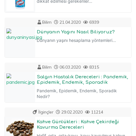
dikkat edilmesi gerekenler...
Bilim
21.04.2020
6939
Dünyanın Yaşını Nasıl Biliyoruz?
Dünyanın yaşını hesaplama yöntemleri...
Bilim
06.03.2020
8315
Salgın Hastalık Dereceleri : Pandemik,
Epidemik, Endemik, Sporadik
Pandemik, Epidemik, Endemik, Sporadik
Nedir?
İlginçler
29.02.2020
11214
Kahve Günlükleri : Kahve Çekirdeği
Kavurma Dereceleri
Hafif, orta, orta-koyu, koyu kavrulmuş kahve